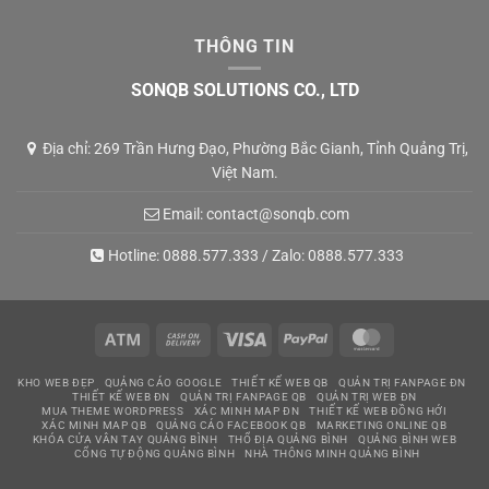
THÔNG TIN
SONQB SOLUTIONS CO., LTD
Địa chỉ: 269 Trần Hưng Đạo, Phường Bắc Gianh, Tỉnh Quảng Trị,
Việt Nam.
Email:
contact@sonqb.com
Hotline:
0888.577.333
/ Zalo:
0888.577.333
Atm
Cash
Visa
PayPal
MasterCard
On
KHO WEB ĐẸP
QUẢNG CÁO GOOGLE
THIẾT KẾ WEB QB
QUẢN TRỊ FANPAGE ĐN
Delivery
THIẾT KẾ WEB ĐN
QUẢN TRỊ FANPAGE QB
QUẢN TRỊ WEB ĐN
MUA THEME WORDPRESS
XÁC MINH MAP ĐN
THIẾT KẾ WEB ĐỒNG HỚI
XÁC MINH MAP QB
QUẢNG CÁO FACEBOOK QB
MARKETING ONLINE QB
KHÓA CỬA VÂN TAY QUẢNG BÌNH
THỔ ĐỊA QUẢNG BÌNH
QUẢNG BÌNH WEB
CỔNG TỰ ĐỘNG QUẢNG BÌNH
NHÀ THÔNG MINH QUẢNG BÌNH