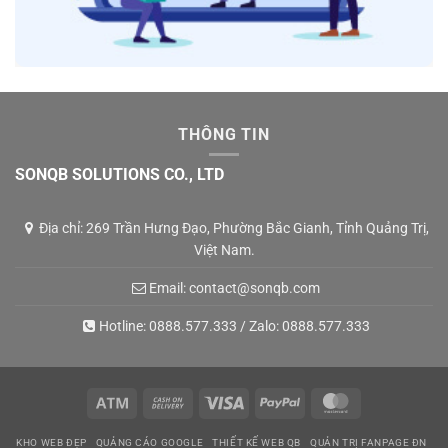
THÔNG TIN
SONQB SOLUTIONS CO., LTD
Địa chỉ: 269 Trần Hưng Đạo, Phường Bắc Gianh, Tỉnh Quảng Trị,
Việt Nam.
Email:
contact@sonqb.com
Hotline:
0888.577.333
/ Zalo:
0888.577.333
Atm
Cash
Visa
PayPal
MasterCard
On
KHO WEB ĐẸP
QUẢNG CÁO GOOGLE
THIẾT KẾ WEB QB
QUẢN TRỊ FANPAGE ĐN
Delivery