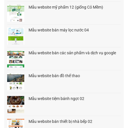
1.500.000₫.
là:
Mẫu website mỹ phẩm 12 (giống Cỏ Mềm)
900.000₫.
Giá
Giá
gốc
hiện
là:
tại
1.500.000₫.
là:
Mẫu website bán máy lọc nước 04
1.200.000₫.
Giá
Giá
gốc
hiện
là:
tại
1.500.000₫.
là:
Mẫu website bán các sản phẩm và dịch vụ google
1.200.000₫.
Giá
Giá
gốc
hiện
là:
tại
1.500.000₫.
là:
Mẫu website bán đồ thể thao
1.200.000₫.
Giá
Giá
gốc
hiện
là:
tại
1.500.000₫.
là:
Mẫu website tiệm bánh ngọt 02
1.200.000₫.
Giá
Giá
gốc
hiện
là:
tại
1.500.000₫.
là:
Mẫu website bán thiết bị nhà bếp 02
1.200.000₫.
Giá
Giá