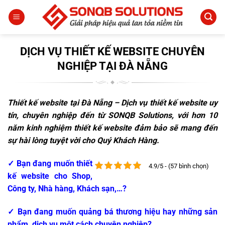
Bỏ
qua
nội
dung
DỊCH VỤ THIẾT KẾ WEBSITE CHUYÊN
NGHIỆP TẠI ĐÀ NẴNG
Thiết kế website tại Đà Nẵng – Dịch vụ thiết kế website uy
tín, chuyên nghiệp đến từ SONQB Solutions, với hơn 10
năm kinh nghiệm thiết kế website đảm bảo sẽ mang đến
sự hài lòng tuyệt vời cho
Quý Khách Hàng.
✓ Bạn đang muốn thiết
4.9/5 - (57 bình chọn)
kế website cho Shop,
Công ty, Nhà hàng, Khách sạn,…?
✓ Bạn đang muốn quảng bá thương hiệu hay những sản
phẩm, dịch vụ một cách chuyên nghiệp?