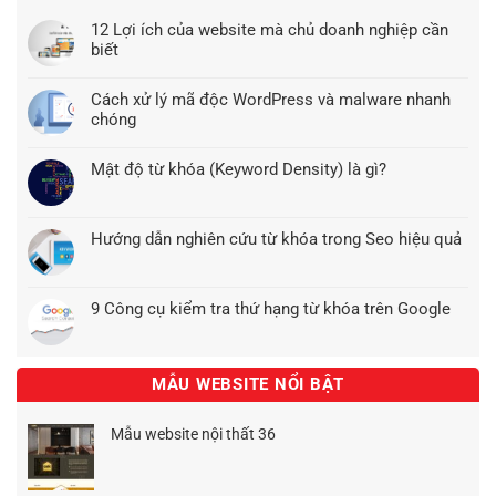
12 Lợi ích của website mà chủ doanh nghiệp cần
biết
Cách xử lý mã độc WordPress và malware nhanh
chóng
Mật độ từ khóa (Keyword Density) là gì?
Hướng dẫn nghiên cứu từ khóa trong Seo hiệu quả
9 Công cụ kiểm tra thứ hạng từ khóa trên Google
MẪU WEBSITE NỔI BẬT
Mẫu website nội thất 36
Giá
Giá
gốc
hiện
là:
tại