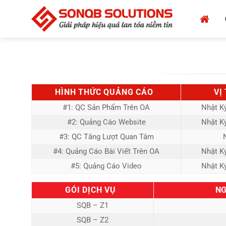
Bỏ
qua
nội
dung
HÌNH THỨC QUẢNG CÁO
VỊ
#1: QC Sản Phẩm Trên OA
Nhật K
#2: Quảng Cáo Website
Nhật K
#3: QC Tăng Lượt Quan Tâm
#4: Quảng Cáo Bài Viết Trên OA
Nhật K
#5: Quảng Cáo Video
Nhật K
GÓI DỊCH VỤ
NG
SQB – Z1
SQB – Z2