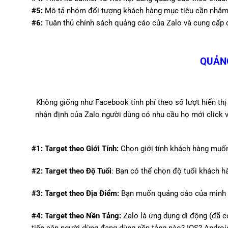
#5:
Mô tả nhóm đối tượng khách hàng mục tiêu cần nhắ
#6:
Tuân thủ chính sách quảng cáo của Zalo và cung cấp
QUẢNG
Không giống như Facebook tính phí theo số lượt hiển thị 
nhận định của Zalo người dùng có nhu cầu họ mới click
#1:
Target theo Giới Tính:
Chọn giới tính khách hàng muốn
#2:
Target theo Độ Tuổi
: Bạn có thể chọn độ tuổi khách h
#3:
Target theo Địa Điểm:
Bạn muốn quảng cáo của mình x
#4:
Target theo Nền Tảng:
Zalo là ứng dụng di động (đã c
tiếp cận người dùng đang dùng nền tảng nào? IOS? Androi