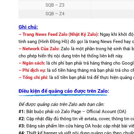
SQB – Z3
SQB – Z4
Ghi chú:
– Trang News Feed Zalo (Nhật Ký Zalo):
Ngay khi khởi độn
tính sang (Hình Đồng Hồ) đó gọi là trang News Feed hay cò
– Network Của Zalo:
Zalo là một phần trong hệ sinh thái
cho phép hiển thị nội dung trên hệ thống liên kết này.
– Ngân sách:
là chi phí bạn phải trả hàng tháng cho Goog
– Phí dịch vụ:
là số tiền hàng tháng mà bạn phải trả cho c
– Tổng chi phí:
là số tiền bạn phải trả để thực hiện quảng 
Điều kiện để quảng cáo được trên Zalo:
Để được quảng cáo trên Zalo ads bạn cần:
#1:
Bắt buộc phải có Zalo Page – Official Acount (OA)
#2:
Cập nhật đầy đủ thông tin về avtata, cover, thông tin 
#3:
Đăng sản phẩm lên cửa hàng OA hoặc cập nhật bài viế
#4:
Thiết kế banner và viết nội dung quảng cáo theo chuẩ