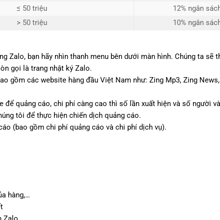
≤ 50 triệu
12% ngân sác
> 50 triệu
10% ngân sác
g Zalo, bạn hãy nhìn thanh menu bên dưới màn hình. Chúng ta sẽ thấ
n gọi là trang nhật ký Zalo.
 bao gồm các website hàng đầu Việt Nam như: Zing Mp3, Zing News
le để quảng cáo, chi phí càng cao thì số lần xuất hiện và số người 
húng tôi để thực hiện chiến dịch quảng cáo.
cáo (bao gồm chi phí quảng cáo và chi phí dịch vụ).
của hàng,…
t
n Zalo