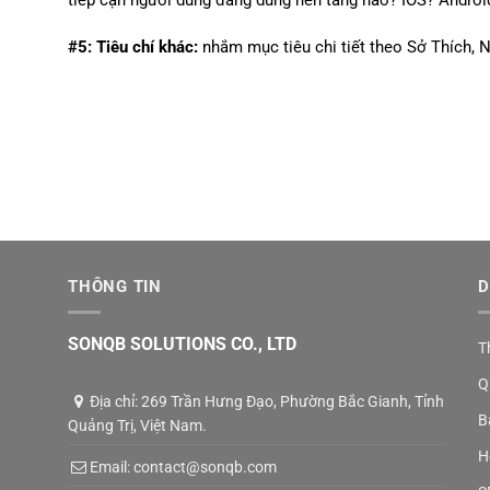
#5:
Tiêu chí khác:
nhắm mục tiêu chi tiết theo Sở Thích,
THÔNG TIN
D
SONQB SOLUTIONS CO., LTD
T
Q
Địa chỉ: 269 Trần Hưng Đạo, Phường Bắc Gianh, Tỉnh
B
Quảng Trị, Việt Nam.
H
Email:
contact@sonqb.com