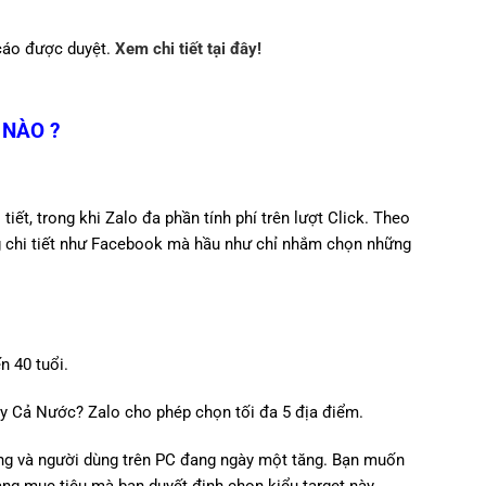
cáo được duyệt.
Xem chi tiết tại đây!
 NÀO ?
ết, trong khi Zalo đa phần tính phí trên lượt Click. Theo
g chi tiết như Facebook mà hầu như chỉ nhắm chọn những
n 40 tuổi.
 Cả Nước? Zalo cho phép chọn tối đa 5 địa điểm.
động và người dùng trên PC đang ngày một tăng. Bạn muốn
ng mục tiêu mà bạn duyết định chọn kiểu target này.