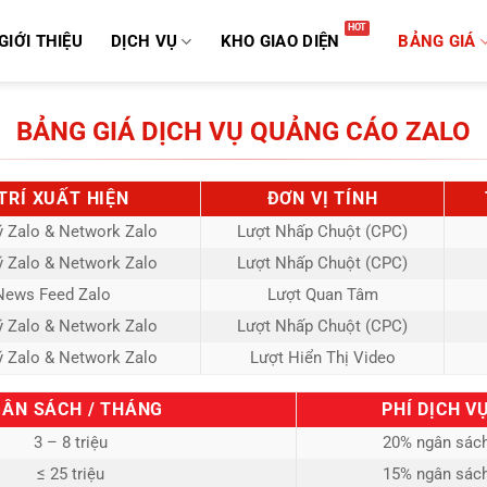
GIỚI THIỆU
DỊCH VỤ
KHO GIAO DIỆN
BẢNG GIÁ
BẢNG GIÁ DỊCH VỤ QUẢNG CÁO ZALO
 TRÍ XUẤT HIỆN
ĐƠN VỊ TÍNH
ý Zalo & Network Zalo
Lượt Nhấp Chuột (CPC)
ý Zalo & Network Zalo
Lượt Nhấp Chuột (CPC)
News Feed Zalo
Lượt Quan Tâm
ý Zalo & Network Zalo
Lượt Nhấp Chuột (CPC)
ý Zalo & Network Zalo
Lượt Hiển Thị Video
ÂN SÁCH / THÁNG
PHÍ DỊCH V
3 – 8 triệu
20% ngân sác
≤ 25 triệu
15% ngân sác