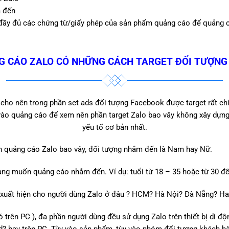
m đến
 đầy đủ các chứng từ/giấy phép của sản phẩm quảng cáo để quảng 
 CÁO ZALO CÓ NHỮNG CÁCH TARGET ĐỐI TƯỢNG
cho nên trong phần set ads đối tượng Facebook được target rất chi ti
 vào quảng cáo để xem nên phần target Zalo bao vây không xây dựn
yếu tố cơ bản nhất.
 quảng cáo Zalo bao vây, đối tượng nhắm đến là Nam hay Nữ.
àng muốn quảng cáo nhắm đến. Ví dụ: tuổi từ 18 – 35 hoặc từ 30 đế
uất hiện cho người dùng Zalo ở đâu ? HCM? Hà Nội? Đà Nẵng? Hay
ó trên PC ), đa phần người dùng đều sử dụng Zalo trên thiết bị di 
d? hay trên PC. Tùy vào sản phẩm, tùy vào nhóm đối tượng khách hà