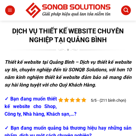
Bỏ
qua
nội
dung
DỊCH VỤ THIẾT KẾ WEBSITE CHUYÊN
NGHIỆP TẠI QUẢNG BÌNH
Thiết kế website tại Quảng Bình – Dịch vụ thiết kế website
uy tín, chuyên nghiệp đến từ SONQB Solutions, với hơn 10
năm kinh nghiệm thiết kế website đảm bảo sẽ mang đến
sự hài lòng tuyệt vời cho
Quý Khách Hàng.
✓ Bạn đang muốn thiết
5/5 - (211 bình chọn)
kế website cho Shop,
Công ty, Nhà hàng, Khách sạn,…?
✓ Bạn đang muốn quảng bá thương hiệu hay những sản
phẩm, dịch vụ một cách chuyên nghiệp?