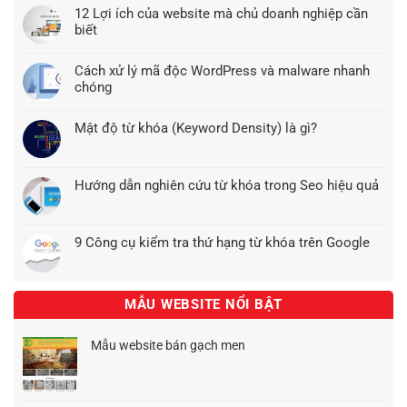
12 Lợi ích của website mà chủ doanh nghiệp cần
biết
Cách xử lý mã độc WordPress và malware nhanh
chóng
Mật độ từ khóa (Keyword Density) là gì?
Hướng dẫn nghiên cứu từ khóa trong Seo hiệu quả
9 Công cụ kiểm tra thứ hạng từ khóa trên Google
MẪU WEBSITE NỔI BẬT
Mẫu website bán gạch men
Giá
Giá
gốc
hiện
là:
tại