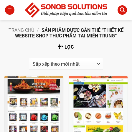
Bỏ
qua
nội
dung
TRANG CHỦ
/
SẢN PHẨM ĐƯỢC GẮN THẺ “THIẾT KẾ
WEBSITE SHOP THỰC PHẨM TẠI MIỀN TRUNG”
LỌC