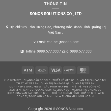
THÔNG TIN
SONQB SOLUTIONS CO., LTD
Địa chỉ: 269 Trần Hưng Đạo, Phường Bắc Gianh, Tỉnh Quảng Trị,
Việt Nam.
Email:
contact@sonqb.com
Hotline:
0888.577.333
/ Zalo:
0888.577.333
Atm
Cash
Visa
PayPal
MasterCard
On
KHO WEB ĐẸP
QUẢNG CÁO GOOGLE
THIẾT KẾ WEB QB
QUẢN TRỊ FANPAGE ĐN
Delivery
THIẾT KẾ WEB ĐN
QUẢN TRỊ FANPAGE QB
QUẢN TRỊ WEB ĐN
MUA THEME WORDPRESS
XÁC MINH MAP ĐN
THIẾT KẾ WEB ĐỒNG HỚI
XÁC MINH MAP QB
QUẢNG CÁO FACEBOOK QB
MARKETING ONLINE QB
KHÓA CỬA VÂN TAY QUẢNG BÌNH
THỔ ĐỊA QUẢNG BÌNH
QUẢNG BÌNH WEB
CỔNG TỰ ĐỘNG QUẢNG BÌNH
NHÀ THÔNG MINH QUẢNG BÌNH
Copyright 2026 © SONQB Solutions