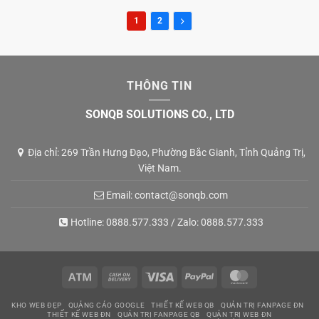
1
2
THÔNG TIN
SONQB SOLUTIONS CO., LTD
Địa chỉ: 269 Trần Hưng Đạo, Phường Bắc Gianh, Tỉnh Quảng Trị,
Việt Nam.
Email:
contact@sonqb.com
Hotline:
0888.577.333
/ Zalo:
0888.577.333
Atm
Cash
Visa
PayPal
MasterCard
On
KHO WEB ĐẸP
QUẢNG CÁO GOOGLE
THIẾT KẾ WEB QB
QUẢN TRỊ FANPAGE ĐN
Delivery
THIẾT KẾ WEB ĐN
QUẢN TRỊ FANPAGE QB
QUẢN TRỊ WEB ĐN