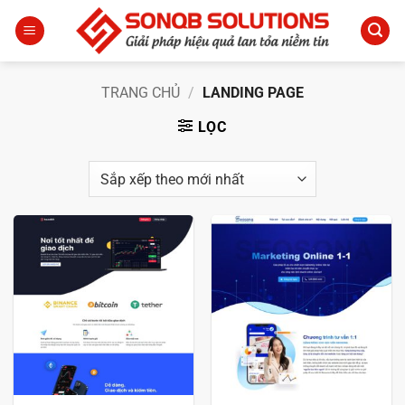
Bỏ
qua
nội
dung
TRANG CHỦ
/
LANDING PAGE
LỌC