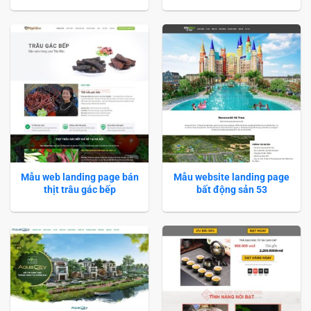
Mẫu web landing page bán
Mẫu website landing page
thịt trâu gác bếp
bất động sản 53