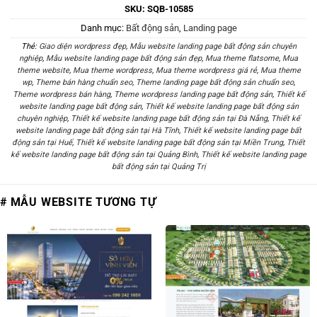
SKU:
SQB-10585
Danh mục:
Bất động sản
,
Landing page
Thẻ:
Giao diện wordpress đẹp
,
Mẫu website landing page bất động sản chuyên
nghiệp
,
Mẫu website landing page bất động sản đẹp
,
Mua theme flatsome
,
Mua
theme website
,
Mua theme wordpress
,
Mua theme wordpress giá rẻ
,
Mua theme
wp
,
Theme bán hàng chuẩn seo
,
Theme landing page bất động sản chuẩn seo
,
Theme wordpress bán hàng
,
Theme wordpress landing page bất động sản
,
Thiết kế
website landing page bất động sản
,
Thiết kế website landing page bất động sản
chuyên nghiệp
,
Thiết kế website landing page bất động sản tại Đà Nẵng
,
Thiết kế
website landing page bất động sản tại Hà Tĩnh
,
Thiết kế website landing page bất
động sản tại Huế
,
Thiết kế website landing page bất động sản tại Miền Trung
,
Thiết
kế website landing page bất động sản tại Quảng Bình
,
Thiết kế website landing page
bất động sản tại Quảng Trị
# MẪU WEBSITE TƯƠNG TỰ