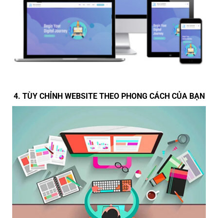
4. TÙY CHỈNH WEBSITE THEO PHONG CÁCH CỦA BẠN