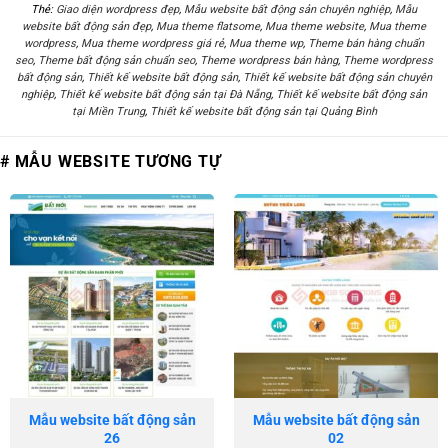
Thẻ:
Giao diện wordpress đẹp
,
Mẫu website bất động sản chuyên nghiệp
,
Mẫu
website bất động sản đẹp
,
Mua theme flatsome
,
Mua theme website
,
Mua theme
wordpress
,
Mua theme wordpress giá rẻ
,
Mua theme wp
,
Theme bán hàng chuẩn
seo
,
Theme bất động sản chuẩn seo
,
Theme wordpress bán hàng
,
Theme wordpress
bất động sản
,
Thiết kế website bất động sản
,
Thiết kế website bất động sản chuyên
nghiệp
,
Thiết kế website bất động sản tại Đà Nẵng
,
Thiết kế website bất động sản
tại Miền Trung
,
Thiết kế website bất động sản tại Quảng Bình
# MẪU WEBSITE TƯƠNG TỰ
Mẫu website bất động sản
Mẫu website bất động sản
26
02