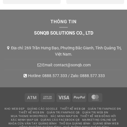
THÔNG TIN
SONQB SOLUTIONS CO., LTD
Địa chỉ: 269 Trần Hưng Đạo, Phường Bắc Gianh, Tỉnh Quảng Trị,
Việt Nam.
Email:
contact@sonqb.com
Hotline:
0888.577.333
/ Zalo:
0888.577.333
Atm
Cash
Visa
PayPal
MasterCard
On
KHO WEB ĐẸP
QUẢNG CÁO GOOGLE
THIẾT KẾ WEB QB
QUẢN TRỊ FANPAGE ĐN
Delivery
THIẾT KẾ WEB ĐN
QUẢN TRỊ FANPAGE QB
QUẢN TRỊ WEB ĐN
MUA THEME WORDPRESS
XÁC MINH MAP ĐN
THIẾT KẾ WEB ĐỒNG HỚI
XÁC MINH MAP QB
QUẢNG CÁO FACEBOOK QB
MARKETING ONLINE QB
KHÓA CỬA VÂN TAY QUẢNG BÌNH
THỔ ĐỊA QUẢNG BÌNH
QUẢNG BÌNH WEB