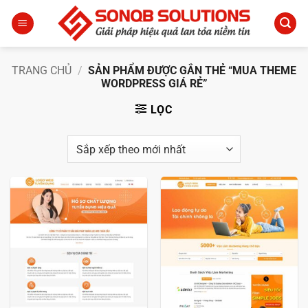
Bỏ
qua
nội
dung
TRANG CHỦ
/
SẢN PHẨM ĐƯỢC GẮN THẺ “MUA THEME
WORDPRESS GIÁ RẺ”
LỌC