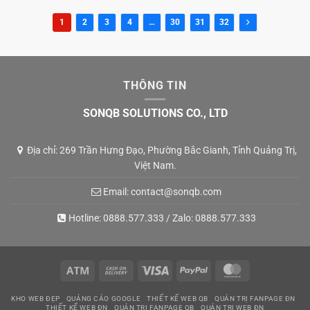
1
2
3
4
…
30
31
32
THÔNG TIN
SONQB SOLUTIONS CO., LTD
Địa chỉ: 269 Trần Hưng Đạo, Phường Bắc Gianh, Tỉnh Quảng Trị,
Việt Nam.
Email:
contact@sonqb.com
Hotline:
0888.577.333
/ Zalo:
0888.577.333
Atm
Cash
Visa
PayPal
MasterCard
On
KHO WEB ĐẸP
QUẢNG CÁO GOOGLE
THIẾT KẾ WEB QB
QUẢN TRỊ FANPAGE ĐN
Delivery
THIẾT KẾ WEB ĐN
QUẢN TRỊ FANPAGE QB
QUẢN TRỊ WEB ĐN