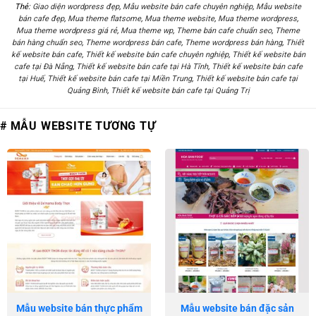
Thẻ:
Giao diện wordpress đẹp
,
Mẫu website bán cafe chuyên nghiệp
,
Mẫu website
bán cafe đẹp
,
Mua theme flatsome
,
Mua theme website
,
Mua theme wordpress
,
Mua theme wordpress giá rẻ
,
Mua theme wp
,
Theme bán cafe chuẩn seo
,
Theme
bán hàng chuẩn seo
,
Theme wordpress bán cafe
,
Theme wordpress bán hàng
,
Thiết
kế website bán cafe
,
Thiết kế website bán cafe chuyên nghiệp
,
Thiết kế website bán
cafe tại Đà Nẵng
,
Thiết kế website bán cafe tại Hà Tĩnh
,
Thiết kế website bán cafe
tại Huế
,
Thiết kế website bán cafe tại Miền Trung
,
Thiết kế website bán cafe tại
Quảng Bình
,
Thiết kế website bán cafe tại Quảng Trị
# MẪU WEBSITE TƯƠNG TỰ
Mẫu website bán thực phẩm
Mẫu website bán đặc sản