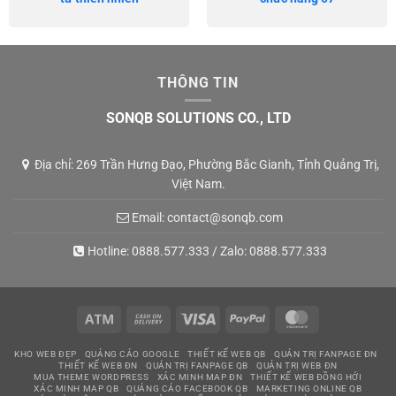
THÔNG TIN
SONQB SOLUTIONS CO., LTD
Địa chỉ: 269 Trần Hưng Đạo, Phường Bắc Gianh, Tỉnh Quảng Trị,
Việt Nam.
Email:
contact@sonqb.com
Hotline:
0888.577.333
/ Zalo:
0888.577.333
Atm
Cash
Visa
PayPal
MasterCard
On
KHO WEB ĐẸP
QUẢNG CÁO GOOGLE
THIẾT KẾ WEB QB
QUẢN TRỊ FANPAGE ĐN
Delivery
THIẾT KẾ WEB ĐN
QUẢN TRỊ FANPAGE QB
QUẢN TRỊ WEB ĐN
MUA THEME WORDPRESS
XÁC MINH MAP ĐN
THIẾT KẾ WEB ĐỒNG HỚI
XÁC MINH MAP QB
QUẢNG CÁO FACEBOOK QB
MARKETING ONLINE QB