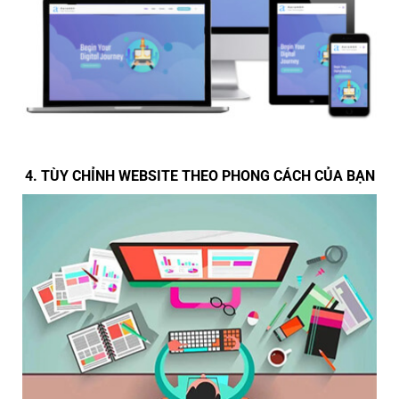
4. TÙY CHỈNH WEBSITE THEO PHONG CÁCH CỦA BẠN