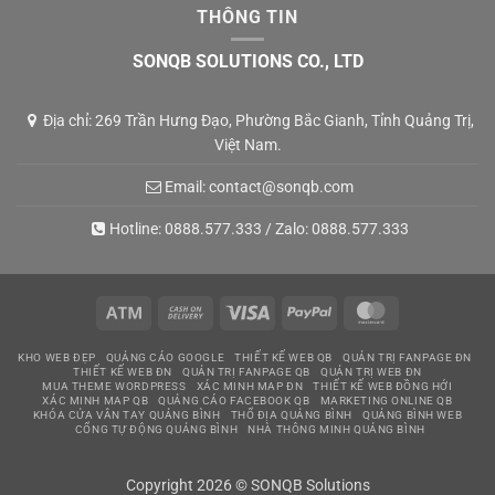
THÔNG TIN
SONQB SOLUTIONS CO., LTD
Địa chỉ: 269 Trần Hưng Đạo, Phường Bắc Gianh, Tỉnh Quảng Trị,
Việt Nam.
Email:
contact@sonqb.com
Hotline:
0888.577.333
/ Zalo:
0888.577.333
Atm
Cash
Visa
PayPal
MasterCard
On
KHO WEB ĐẸP
QUẢNG CÁO GOOGLE
THIẾT KẾ WEB QB
QUẢN TRỊ FANPAGE ĐN
Delivery
THIẾT KẾ WEB ĐN
QUẢN TRỊ FANPAGE QB
QUẢN TRỊ WEB ĐN
MUA THEME WORDPRESS
XÁC MINH MAP ĐN
THIẾT KẾ WEB ĐỒNG HỚI
XÁC MINH MAP QB
QUẢNG CÁO FACEBOOK QB
MARKETING ONLINE QB
KHÓA CỬA VÂN TAY QUẢNG BÌNH
THỔ ĐỊA QUẢNG BÌNH
QUẢNG BÌNH WEB
CỔNG TỰ ĐỘNG QUẢNG BÌNH
NHÀ THÔNG MINH QUẢNG BÌNH
Copyright 2026 © SONQB Solutions