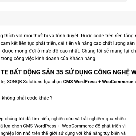
g thích với mọi thiết bị và trình duyệt. Được code trên nền t
cam kết liên tục phát triển, cải tiến và nâng cao chất lượng sả
g được mong đợi ở mức độ cao nhất. Chúng tôi sẽ mang lại 
 trong công việc kinh doanh của Khách hàng.
TE BẤT ĐỘNG SẢN 35 SỬ DỤNG CÔNG NGHỆ W
site, SONQB Solutions lựa chọn
CMS WordPress + WooCommerce
đ
không phải code khác ?
p chúng tôi đã tìm hiểu, nghiên cứu và trải nghiệm qua nhiều
i đã lựa chọn CMS WordPress + WooCommerce để phát triển vì
nghiệp lớn nhỏ trên thế giới sử dụng với khả năng tùy biến và