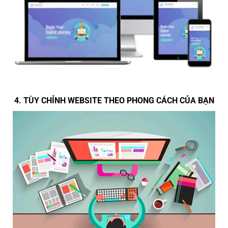
4. TÙY CHỈNH WEBSITE THEO PHONG CÁCH CỦA BẠN