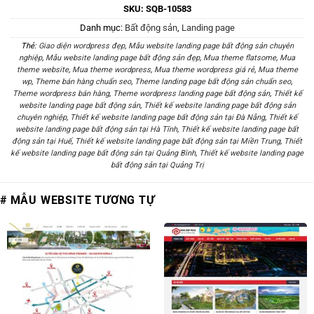
SKU:
SQB-10583
Danh mục:
Bất động sản
,
Landing page
Thẻ:
Giao diện wordpress đẹp
,
Mẫu website landing page bất động sản chuyên
nghiệp
,
Mẫu website landing page bất động sản đẹp
,
Mua theme flatsome
,
Mua
theme website
,
Mua theme wordpress
,
Mua theme wordpress giá rẻ
,
Mua theme
wp
,
Theme bán hàng chuẩn seo
,
Theme landing page bất động sản chuẩn seo
,
Theme wordpress bán hàng
,
Theme wordpress landing page bất động sản
,
Thiết kế
website landing page bất động sản
,
Thiết kế website landing page bất động sản
chuyên nghiệp
,
Thiết kế website landing page bất động sản tại Đà Nẵng
,
Thiết kế
website landing page bất động sản tại Hà Tĩnh
,
Thiết kế website landing page bất
động sản tại Huế
,
Thiết kế website landing page bất động sản tại Miền Trung
,
Thiết
kế website landing page bất động sản tại Quảng Bình
,
Thiết kế website landing page
bất động sản tại Quảng Trị
# MẪU WEBSITE TƯƠNG TỰ