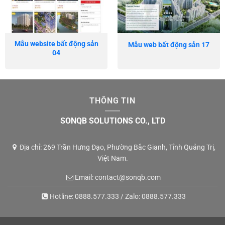
Mẫu website bất động sản
Mẫu web bất động sản 17
04
THÔNG TIN
SONQB SOLUTIONS CO., LTD
Địa chỉ: 269 Trần Hưng Đạo, Phường Bắc Gianh, Tỉnh Quảng Trị,
Việt Nam.
Email:
contact@sonqb.com
Hotline:
0888.577.333
/ Zalo:
0888.577.333