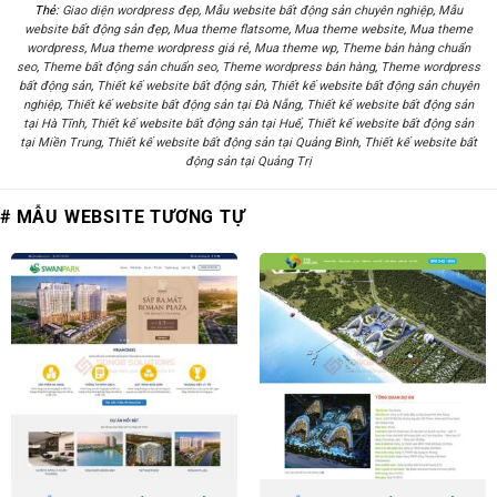
Thẻ:
Giao diện wordpress đẹp
,
Mẫu website bất động sản chuyên nghiệp
,
Mẫu
website bất động sản đẹp
,
Mua theme flatsome
,
Mua theme website
,
Mua theme
wordpress
,
Mua theme wordpress giá rẻ
,
Mua theme wp
,
Theme bán hàng chuẩn
seo
,
Theme bất động sản chuẩn seo
,
Theme wordpress bán hàng
,
Theme wordpress
bất động sản
,
Thiết kế website bất động sản
,
Thiết kế website bất động sản chuyên
nghiệp
,
Thiết kế website bất động sản tại Đà Nẵng
,
Thiết kế website bất động sản
tại Hà Tĩnh
,
Thiết kế website bất động sản tại Huế
,
Thiết kế website bất động sản
tại Miền Trung
,
Thiết kế website bất động sản tại Quảng Bình
,
Thiết kế website bất
động sản tại Quảng Trị
# MẪU WEBSITE TƯƠNG TỰ