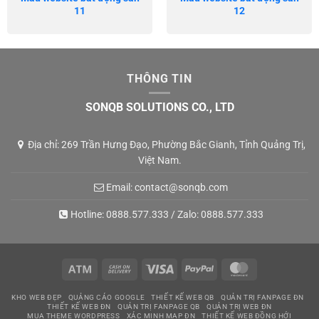
11
12
THÔNG TIN
SONQB SOLUTIONS CO., LTD
Địa chỉ: 269 Trần Hưng Đạo, Phường Bắc Gianh, Tỉnh Quảng Trị,
Việt Nam.
Email:
contact@sonqb.com
Hotline:
0888.577.333
/ Zalo:
0888.577.333
Atm
Cash
Visa
PayPal
MasterCard
On
KHO WEB ĐẸP
QUẢNG CÁO GOOGLE
THIẾT KẾ WEB QB
QUẢN TRỊ FANPAGE ĐN
Delivery
THIẾT KẾ WEB ĐN
QUẢN TRỊ FANPAGE QB
QUẢN TRỊ WEB ĐN
MUA THEME WORDPRESS
XÁC MINH MAP ĐN
THIẾT KẾ WEB ĐỒNG HỚI