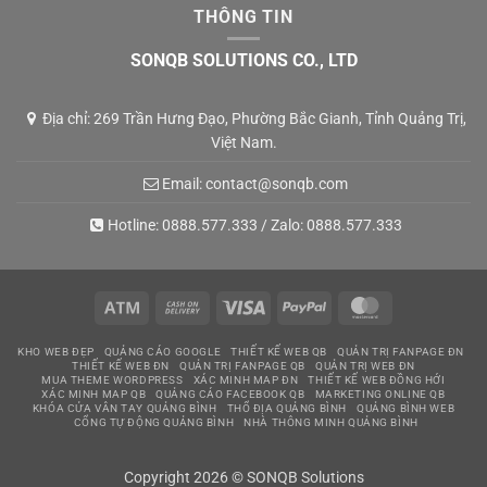
THÔNG TIN
SONQB SOLUTIONS CO., LTD
Địa chỉ: 269 Trần Hưng Đạo, Phường Bắc Gianh, Tỉnh Quảng Trị,
Việt Nam.
Email:
contact@sonqb.com
Hotline:
0888.577.333
/ Zalo:
0888.577.333
Atm
Cash
Visa
PayPal
MasterCard
On
KHO WEB ĐẸP
QUẢNG CÁO GOOGLE
THIẾT KẾ WEB QB
QUẢN TRỊ FANPAGE ĐN
Delivery
THIẾT KẾ WEB ĐN
QUẢN TRỊ FANPAGE QB
QUẢN TRỊ WEB ĐN
MUA THEME WORDPRESS
XÁC MINH MAP ĐN
THIẾT KẾ WEB ĐỒNG HỚI
XÁC MINH MAP QB
QUẢNG CÁO FACEBOOK QB
MARKETING ONLINE QB
KHÓA CỬA VÂN TAY QUẢNG BÌNH
THỔ ĐỊA QUẢNG BÌNH
QUẢNG BÌNH WEB
CỔNG TỰ ĐỘNG QUẢNG BÌNH
NHÀ THÔNG MINH QUẢNG BÌNH
Copyright 2026 © SONQB Solutions