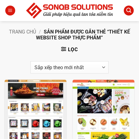
Bỏ
qua
nội
dung
TRANG CHỦ
/
SẢN PHẨM ĐƯỢC GẮN THẺ “THIẾT KẾ
WEBSITE SHOP THỰC PHẨM”
LỌC