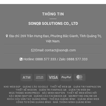
THÔNG TIN
SONQB SOLUTIONS CO., LTD
Địa chỉ: 269 Trần Hưng Đạo, Phường Bắc Gianh, Tỉnh Quảng Trị,
Việt Nam.
Email:
contact@sonqb.com
Hotline:
0888.577.333
/ Zalo:
0888.577.333
Atm
Cash
Visa
PayPal
MasterCard
On
KHO WEB ĐẸP
QUẢNG CÁO GOOGLE
THIẾT KẾ WEB QB
QUẢN TRỊ FANPAGE ĐN
Delivery
THIẾT KẾ WEB ĐN
QUẢN TRỊ FANPAGE QB
QUẢN TRỊ WEB ĐN
MUA THEME WORDPRESS
XÁC MINH MAP ĐN
THIẾT KẾ WEB ĐỒNG HỚI
XÁC MINH MAP QB
QUẢNG CÁO FACEBOOK QB
MARKETING ONLINE QB
KHÓA CỬA VÂN TAY QUẢNG BÌNH
THỔ ĐỊA QUẢNG BÌNH
QUẢNG BÌNH WEB
CỔNG TỰ ĐỘNG QUẢNG BÌNH
NHÀ THÔNG MINH QUẢNG BÌNH