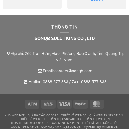
THÔNG TIN
SONQB SOLUTIONS CO., LTD
Địa chỉ: 269 Trần Hưng Đạo, Phường Bắc Gianh, Tỉnh Quảng Trị,
Việt Nam.
Email:
contact@sonqb.com
Hotline:
0888.577.333
/ Zalo:
0888.577.333
Atm
Cash
Visa
PayPal
MasterCard
On
KHO WEB ĐẸP
QUẢNG CÁO GOOGLE
THIẾT KẾ WEB QB
QUẢN TRỊ FANPAGE ĐN
Delivery
THIẾT KẾ WEB ĐN
QUẢN TRỊ FANPAGE QB
QUẢN TRỊ WEB ĐN
MUA THEME WORDPRESS
XÁC MINH MAP ĐN
THIẾT KẾ WEB ĐỒNG HỚI
XÁC MINH MAP QB
QUẢNG CÁO FACEBOOK QB
MARKETING ONLINE QB