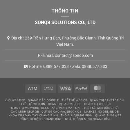
THÔNG TIN
SONQB SOLUTIONS CO., LTD
Địa chỉ: 269 Trần Hưng Đạo, Phường Bắc Gianh, Tỉnh Quảng Trị,
Việt Nam.
Email:
contact@sonqb.com
Hotline:
0888.577.333
/ Zalo:
0888.577.333
Atm
Cash
Visa
PayPal
MasterCard
On
KHO WEB ĐẸP
QUẢNG CÁO GOOGLE
THIẾT KẾ WEB QB
QUẢN TRỊ FANPAGE ĐN
Delivery
THIẾT KẾ WEB ĐN
QUẢN TRỊ FANPAGE QB
QUẢN TRỊ WEB ĐN
MUA THEME WORDPRESS
XÁC MINH MAP ĐN
THIẾT KẾ WEB ĐỒNG HỚI
XÁC MINH MAP QB
QUẢNG CÁO FACEBOOK QB
MARKETING ONLINE QB
KHÓA CỬA VÂN TAY QUẢNG BÌNH
THỔ ĐỊA QUẢNG BÌNH
QUẢNG BÌNH WEB
CỔNG TỰ ĐỘNG QUẢNG BÌNH
NHÀ THÔNG MINH QUẢNG BÌNH