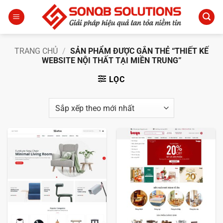
Bỏ
qua
nội
dung
TRANG CHỦ
/
SẢN PHẨM ĐƯỢC GẮN THẺ “THIẾT KẾ
WEBSITE NỘI THẤT TẠI MIỀN TRUNG”
LỌC