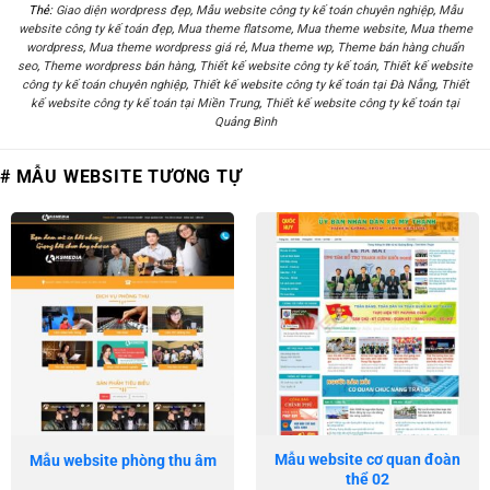
Thẻ:
Giao diện wordpress đẹp
,
Mẫu website công ty kế toán chuyên nghiệp
,
Mẫu
website công ty kế toán đẹp
,
Mua theme flatsome
,
Mua theme website
,
Mua theme
wordpress
,
Mua theme wordpress giá rẻ
,
Mua theme wp
,
Theme bán hàng chuẩn
seo
,
Theme wordpress bán hàng
,
Thiết kế website công ty kế toán
,
Thiết kế website
công ty kế toán chuyên nghiệp
,
Thiết kế website công ty kế toán tại Đà Nẵng
,
Thiết
kế website công ty kế toán tại Miền Trung
,
Thiết kế website công ty kế toán tại
Quảng Bình
# MẪU WEBSITE TƯƠNG TỰ
Mẫu website cơ quan đoàn
Mẫu website phòng thu âm
thể 02