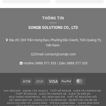
THÔNG TIN
SONQB SOLUTIONS CO., LTD
Địa chỉ: 269 Trần Hưng Đạo, Phường Bắc Gianh, Tỉnh Quảng Trị,
Việt Nam.
Email:
contact@sonqb.com
Hotline:
0888.577.333
/ Zalo:
0888.577.333
Atm
Cash
Visa
PayPal
MasterCard
On
KHO WEB ĐẸP
QUẢNG CÁO GOOGLE
THIẾT KẾ WEB QB
QUẢN TRỊ FANPAGE ĐN
Delivery
THIẾT KẾ WEB ĐN
QUẢN TRỊ FANPAGE QB
QUẢN TRỊ WEB ĐN
MUA THEME WORDPRESS
XÁC MINH MAP ĐN
THIẾT KẾ WEB ĐỒNG HỚI
XÁC MINH MAP QB
QUẢNG CÁO FACEBOOK QB
MARKETING ONLINE QB
KHÓA CỬA VÂN TAY QUẢNG BÌNH
THỔ ĐỊA QUẢNG BÌNH
QUẢNG BÌNH WEB