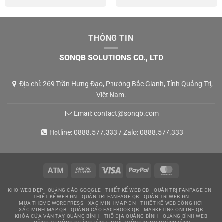
THÔNG TIN
SONQB SOLUTIONS CO., LTD
Địa chỉ: 269 Trần Hưng Đạo, Phường Bắc Gianh, Tỉnh Quảng Trị,
Việt Nam.
Email:
contact@sonqb.com
Hotline:
0888.577.333
/ Zalo:
0888.577.333
Atm
Cash
Visa
PayPal
MasterCard
On
KHO WEB ĐẸP
QUẢNG CÁO GOOGLE
THIẾT KẾ WEB QB
QUẢN TRỊ FANPAGE ĐN
Delivery
THIẾT KẾ WEB ĐN
QUẢN TRỊ FANPAGE QB
QUẢN TRỊ WEB ĐN
MUA THEME WORDPRESS
XÁC MINH MAP ĐN
THIẾT KẾ WEB ĐỒNG HỚI
XÁC MINH MAP QB
QUẢNG CÁO FACEBOOK QB
MARKETING ONLINE QB
KHÓA CỬA VÂN TAY QUẢNG BÌNH
THỔ ĐỊA QUẢNG BÌNH
QUẢNG BÌNH WEB