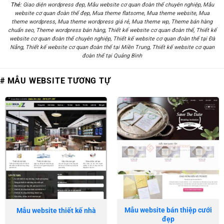
Thẻ:
Giao diện wordpress đẹp
,
Mẫu website cơ quan đoàn thể chuyên nghiệp
,
Mẫu
website cơ quan đoàn thể đẹp
,
Mua theme flatsome
,
Mua theme website
,
Mua
theme wordpress
,
Mua theme wordpress giá rẻ
,
Mua theme wp
,
Theme bán hàng
chuẩn seo
,
Theme wordpress bán hàng
,
Thiết kế website cơ quan đoàn thể
,
Thiết kế
website cơ quan đoàn thể chuyên nghiệp
,
Thiết kế website cơ quan đoàn thể tại Đà
Nẵng
,
Thiết kế website cơ quan đoàn thể tại Miền Trung
,
Thiết kế website cơ quan
đoàn thể tại Quảng Bình
# MẪU WEBSITE TƯƠNG TỰ
Mẫu website bán thiệp cưới
Mẫu website thiết kế nhà
đẹp