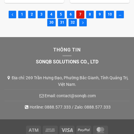
1
2
3
4
5
6
7
8
9
10
…
30
31
32
THÔNG TIN
SONQB SOLUTIONS CO., LTD
Địa chỉ: 269 Trần Hưng Đạo, Phường Bắc Gianh, Tỉnh Quảng Trị,
Việt Nam.
Email:
contact@sonqb.com
Hotline:
0888.577.333
/ Zalo:
0888.577.333
Atm
Cash
Visa
PayPal
MasterCard