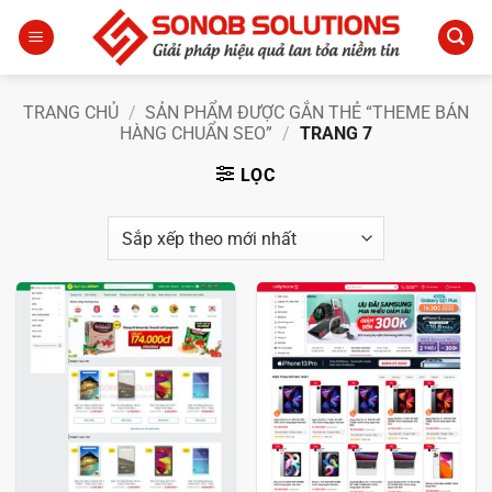
Bỏ
qua
nội
dung
TRANG CHỦ
/
SẢN PHẨM ĐƯỢC GẮN THẺ “THEME BÁN
HÀNG CHUẨN SEO”
/
TRANG 7
LỌC