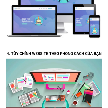
4. TÙY CHỈNH WEBSITE THEO PHONG CÁCH CỦA BẠN