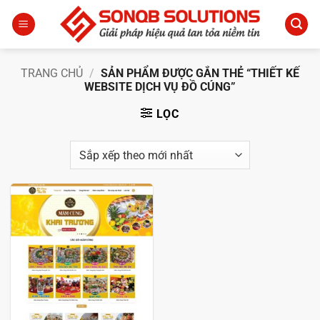
Bỏ
qua
nội
dung
TRANG CHỦ
/
SẢN PHẨM ĐƯỢC GẮN THẺ “THIẾT KẾ
WEBSITE DỊCH VỤ ĐỒ CÚNG”
LỌC