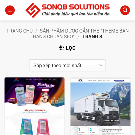
Bỏ
qua
nội
dung
TRANG CHỦ
/
SẢN PHẨM ĐƯỢC GẮN THẺ “THEME BÁN
HÀNG CHUẨN SEO”
/
TRANG 3
LỌC