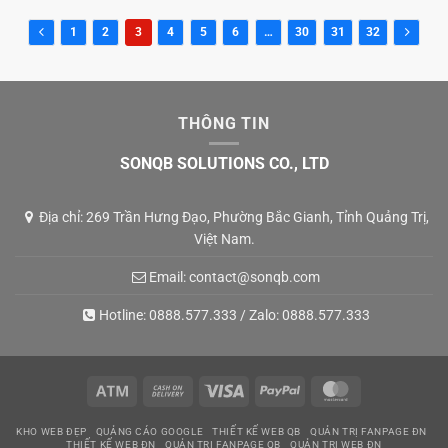
1
2
3
4
5
6
…
30
31
32
THÔNG TIN
SONQB SOLUTIONS CO., LTD
Địa chỉ: 269 Trần Hưng Đạo, Phường Bắc Gianh, Tỉnh Quảng Trị,
Việt Nam.
Email:
contact@sonqb.com
Hotline:
0888.577.333
/ Zalo:
0888.577.333
Atm
Cash
Visa
PayPal
MasterCard
On
KHO WEB ĐẸP
QUẢNG CÁO GOOGLE
THIẾT KẾ WEB QB
QUẢN TRỊ FANPAGE ĐN
Delivery
THIẾT KẾ WEB ĐN
QUẢN TRỊ FANPAGE QB
QUẢN TRỊ WEB ĐN