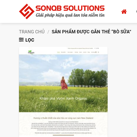
Bỏ
qua
nội
dung
TRANG CHỦ
/
SẢN PHẨM ĐƯỢC GẮN THẺ “BÒ SỮA”
LỌC