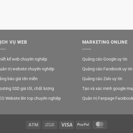
ỊCH VỤ WEB
MARKETING ONLINE
hiết kế web chuyên nghiệp
Quảng cáo Google uy tín
uản trị website chuyên nghiệp
Quảng cáo Facebook uy tín
ảng báo giá tên miền
Quảng cáo Zalo uy tín
osting SSD giá tốt, chất lượng
Tạo và xác minh google ma
EO Website lên top chuyên nghiệp
Quản trị Fanpage Faceboo
Atm
Cash
Visa
PayPal
MasterCard
On