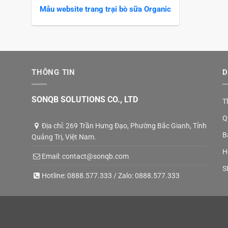
Mẫu website trang trại bò sữa Organic
THÔNG TIN
D
SONQB SOLUTIONS CO., LTD
T
Q
Địa chỉ: 269 Trần Hưng Đạo, Phường Bắc Gianh, Tỉnh
B
Quảng Trị, Việt Nam.
H
Email:
contact@sonqb.com
S
Hotline:
0888.577.333
/ Zalo:
0888.577.333