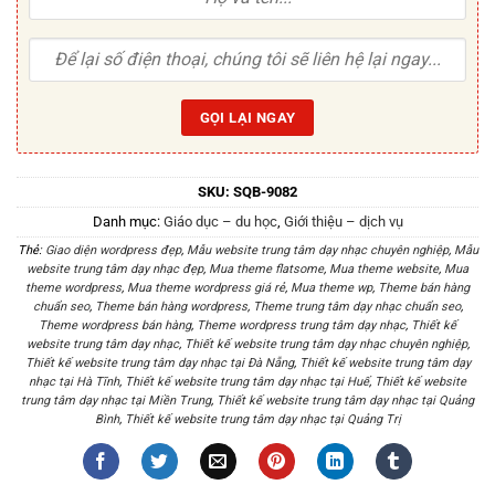
SKU:
SQB-9082
Danh mục:
Giáo dục – du học
,
Giới thiệu – dịch vụ
Thẻ:
Giao diện wordpress đẹp
,
Mẫu website trung tâm dạy nhạc chuyên nghiệp
,
Mẫu
website trung tâm dạy nhạc đẹp
,
Mua theme flatsome
,
Mua theme website
,
Mua
theme wordpress
,
Mua theme wordpress giá rẻ
,
Mua theme wp
,
Theme bán hàng
chuẩn seo
,
Theme bán hàng wordpress
,
Theme trung tâm dạy nhạc chuẩn seo
,
Theme wordpress bán hàng
,
Theme wordpress trung tâm dạy nhạc
,
Thiết kế
website trung tâm dạy nhạc
,
Thiết kế website trung tâm dạy nhạc chuyên nghiệp
,
Thiết kế website trung tâm dạy nhạc tại Đà Nẵng
,
Thiết kế website trung tâm dạy
nhạc tại Hà Tĩnh
,
Thiết kế website trung tâm dạy nhạc tại Huế
,
Thiết kế website
trung tâm dạy nhạc tại Miền Trung
,
Thiết kế website trung tâm dạy nhạc tại Quảng
Bình
,
Thiết kế website trung tâm dạy nhạc tại Quảng Trị