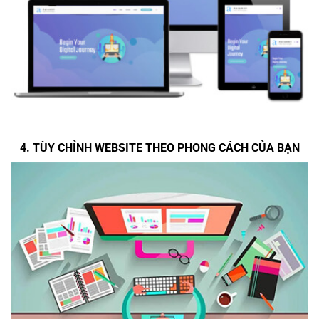
4. TÙY CHỈNH WEBSITE THEO PHONG CÁCH CỦA BẠN