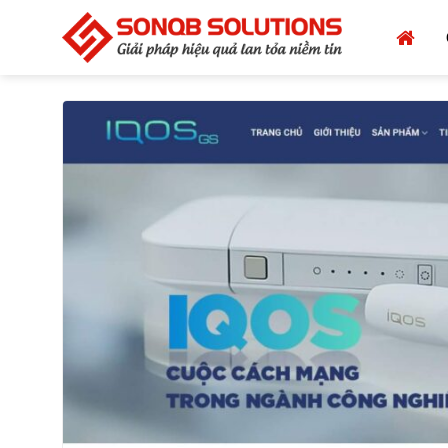
Bỏ
qua
nội
dung