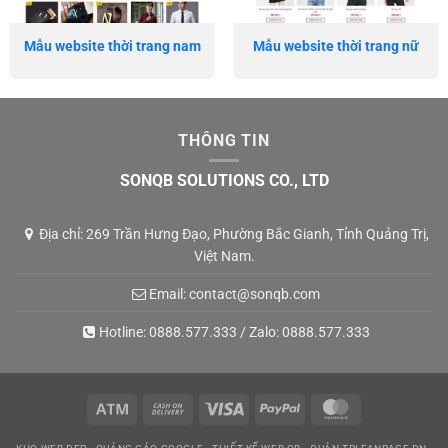
Mẫu website thời trang nam
Mẫu website thời trang nữ
THÔNG TIN
SONQB SOLUTIONS CO., LTD
Địa chỉ: 269 Trần Hưng Đạo, Phường Bắc Gianh, Tỉnh Quảng Trị,
Việt Nam.
Email:
contact@sonqb.com
Hotline:
0888.577.333
/ Zalo:
0888.577.333
Atm
Cash
Visa
PayPal
MasterCard
On