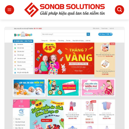
Bỏ
qua
nội
dung