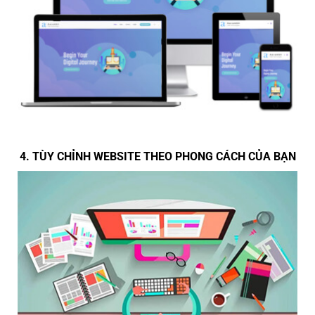
4. TÙY CHỈNH WEBSITE THEO PHONG CÁCH CỦA BẠN