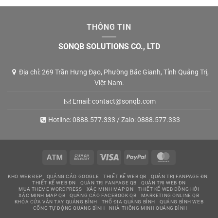
THÔNG TIN
SONQB SOLUTIONS CO., LTD
Địa chỉ: 269 Trần Hưng Đạo, Phường Bắc Gianh, Tỉnh Quảng Trị,
Việt Nam.
Email:
contact@sonqb.com
Hotline:
0888.577.333
/ Zalo:
0888.577.333
Atm
Cash
Visa
PayPal
MasterCard
On
KHO WEB ĐẸP
QUẢNG CÁO GOOGLE
THIẾT KẾ WEB QB
QUẢN TRỊ FANPAGE ĐN
Delivery
THIẾT KẾ WEB ĐN
QUẢN TRỊ FANPAGE QB
QUẢN TRỊ WEB ĐN
MUA THEME WORDPRESS
XÁC MINH MAP ĐN
THIẾT KẾ WEB ĐỒNG HỚI
XÁC MINH MAP QB
QUẢNG CÁO FACEBOOK QB
MARKETING ONLINE QB
KHÓA CỬA VÂN TAY QUẢNG BÌNH
THỔ ĐỊA QUẢNG BÌNH
QUẢNG BÌNH WEB
CỔNG TỰ ĐỘNG QUẢNG BÌNH
NHÀ THÔNG MINH QUẢNG BÌNH