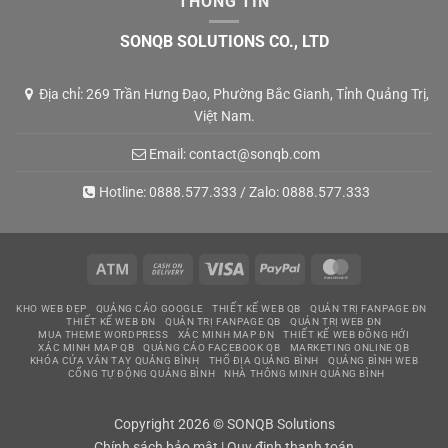
THÔNG TIN
SONQB SOLUTIONS CO., LTD
Địa chỉ: 269 Trần Hưng Đạo, Phường Bắc Gianh, Tỉnh Quảng Trị,
Việt Nam.
Email:
contact@sonqb.com
Hotline:
0888.577.333
/ Zalo:
0888.577.333
Atm
Cash
Visa
PayPal
MasterCard
On
KHO WEB ĐẸP
QUẢNG CÁO GOOGLE
THIẾT KẾ WEB QB
QUẢN TRỊ FANPAGE ĐN
Delivery
THIẾT KẾ WEB ĐN
QUẢN TRỊ FANPAGE QB
QUẢN TRỊ WEB ĐN
MUA THEME WORDPRESS
XÁC MINH MAP ĐN
THIẾT KẾ WEB ĐỒNG HỚI
XÁC MINH MAP QB
QUẢNG CÁO FACEBOOK QB
MARKETING ONLINE QB
KHÓA CỬA VÂN TAY QUẢNG BÌNH
THỔ ĐỊA QUẢNG BÌNH
QUẢNG BÌNH WEB
CỔNG TỰ ĐỘNG QUẢNG BÌNH
NHÀ THÔNG MINH QUẢNG BÌNH
Copyright 2026 © SONQB Solutions
Chính sách bảo mật
|
Quy định thanh toán