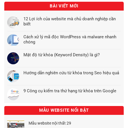
BÀI VIẾT MỚI
12 Lợi ích của website mà chủ doanh nghiệp cần
biết
Cách xử lý mã độc WordPress và malware nhanh
chóng
Mật độ từ khóa (Keyword Density) là gì?
Hướng dẫn nghiên cứu từ khóa trong Seo hiệu quả
9 Công cụ kiểm tra thứ hạng từ khóa trên Google
MẪU WEBSITE NỔI BẬT
Mẫu website nội thất 29
Giá
Giá