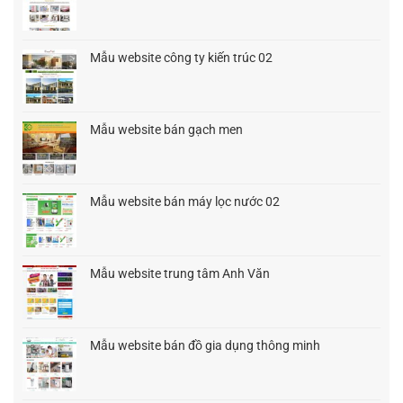
gốc
hiện
là:
tại
1.500.000₫.
là:
Mẫu website công ty kiến trúc 02
1.200.000₫.
Giá
Giá
gốc
hiện
là:
tại
1.500.000₫.
là:
Mẫu website bán gạch men
1.200.000₫.
Giá
Giá
gốc
hiện
là:
tại
1.500.000₫.
là:
Mẫu website bán máy lọc nước 02
1.200.000₫.
Giá
Giá
gốc
hiện
là:
tại
1.500.000₫.
là:
Mẫu website trung tâm Anh Văn
900.000₫.
Giá
Giá
gốc
hiện
là:
tại
1.500.000₫.
là:
Mẫu website bán đồ gia dụng thông minh
1.200.000₫.
Giá
Giá
gốc
hiện
là:
tại