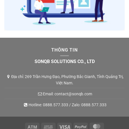
THÔNG TIN
SONQB SOLUTIONS CO., LTD
Địa chỉ: 269 Trần Hưng Đạo, Phường Bắc Gianh, Tỉnh Quảng Trị,
Việt Nam.
Email:
contact@sonqb.com
Hotline:
0888.577.333
/ Zalo:
0888.577.333
Atm
Cash
Visa
PayPal
MasterCard