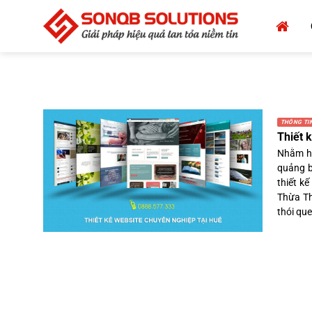
Bỏ
qua
nội
dung
THÔNG TIN
Thiết 
Nhằm hỗ
quảng b
thiết k
Thừa Th
thói que