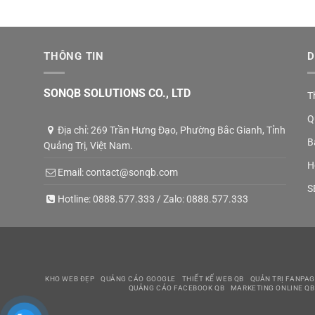
THÔNG TIN
D
SONQB SOLUTIONS CO., LTD
T
Q
Địa chỉ: 269 Trần Hưng Đạo, Phường Bắc Gianh, Tỉnh
B
Quảng Trị, Việt Nam.
H
Email:
contact@sonqb.com
S
Hotline:
0888.577.333
/ Zalo:
0888.577.333
KHO WEB ĐẸP
QUẢNG CÁO GOOGLE
THIẾT KẾ WEB QB
QUẢN TRỊ FANPAG
QUẢNG CÁO FACEBOOK QB
MARKETING ONLINE QB