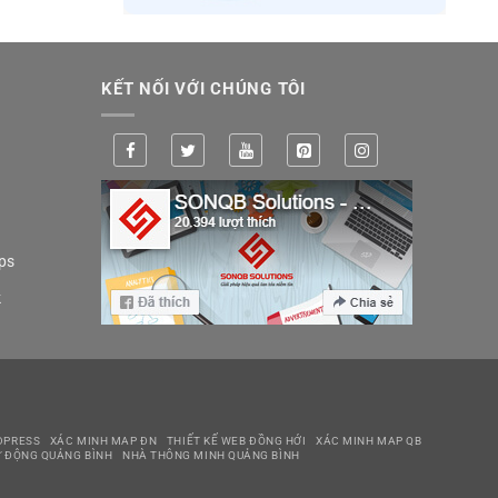
KẾT NỐI VỚI CHÚNG TÔI
ps
k
DPRESS
XÁC MINH MAP ĐN
THIẾT KẾ WEB ĐỒNG HỚI
XÁC MINH MAP QB
 ĐỘNG QUẢNG BÌNH
NHÀ THÔNG MINH QUẢNG BÌNH