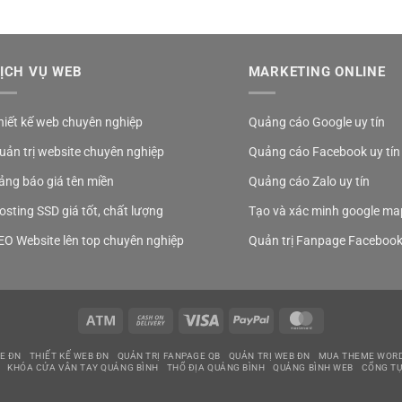
ỊCH VỤ WEB
MARKETING ONLINE
hiết kế web chuyên nghiệp
Quảng cáo Google uy tín
uản trị website chuyên nghiệp
Quảng cáo Facebook uy tín
ảng báo giá tên miền
Quảng cáo Zalo uy tín
osting SSD giá tốt, chất lượng
Tạo và xác minh google ma
EO Website lên top chuyên nghiệp
Quản trị Fanpage Faceboo
Atm
Cash
Visa
PayPal
MasterCard
On
Delivery
E ĐN
THIẾT KẾ WEB ĐN
QUẢN TRỊ FANPAGE QB
QUẢN TRỊ WEB ĐN
MUA THEME WOR
KHÓA CỬA VÂN TAY QUẢNG BÌNH
THỔ ĐỊA QUẢNG BÌNH
QUẢNG BÌNH WEB
CỔNG TỰ