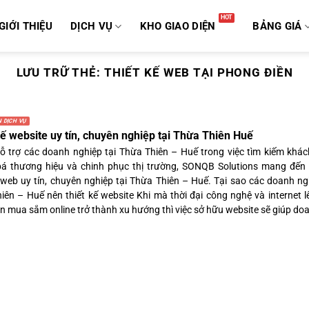
GIỚI THIỆU
DỊCH VỤ
KHO GIAO DIỆN
BẢNG GIÁ
LƯU TRỮ THẺ:
THIẾT KẾ WEB TẠI PHONG ĐIỀN
 DỊCH VỤ
kế website uy tín, chuyên nghiệp tại Thừa Thiên Huế
 trợ các doanh nghiệp tại Thừa Thiên – Huế trong việc tìm kiếm khác
á thương hiệu và chinh phục thị trường, SONQB Solutions mang đến 
ế web uy tín, chuyên nghiệp tại Thừa Thiên – Huế. Tại sao các doanh ng
iên – Huế nên thiết kế website Khi mà thời đại công nghệ và internet l
n mua sắm online trở thành xu hướng thì việc sở hữu website sẽ giúp doa