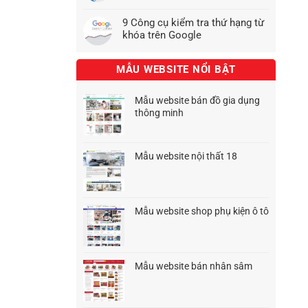
9 Công cụ kiểm tra thứ hạng từ
khóa trên Google
MẪU WEBSITE NỔI BẬT
Mẫu website bán đồ gia dụng
thông minh
Giá
Giá
gốc
hiện
là:
tại
Mẫu website nội thất 18
1.500.000₫.
là:
Giá
Giá
900.000₫.
gốc
hiện
là:
tại
1.500.000₫.
là:
Mẫu website shop phụ kiện ô tô
1.200.000₫.
Giá
Giá
gốc
hiện
là:
tại
1.500.000₫.
là:
Mẫu website bán nhân sâm
1.200.000₫.
Giá
Giá
gốc
hiện
là:
tại