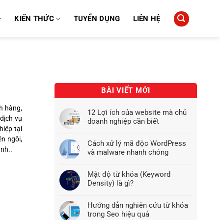
KIẾN THỨC
TUYỂN DỤNG
LIÊN HỆ
BÀI VIẾT MỚI
h hàng,
12 Lợi ích của website mà chủ
dịch vụ
doanh nghiệp cần biết
hiệp tại
ên ngôi,
Cách xử lý mã độc WordPress
nh..
và malware nhanh chóng
Mật độ từ khóa (Keyword
Density) là gì?
Hướng dẫn nghiên cứu từ khóa
trong Seo hiệu quả