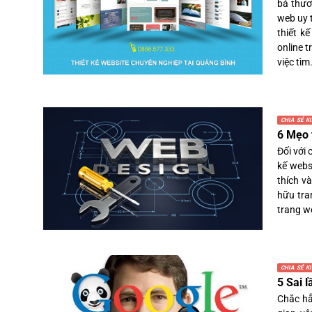
bá thươ
web uy 
thiết k
online 
việc tìm.
CHIA SẺ K
6 Mẹo 
Đối với 
kế websi
thích v
hữu tra
trang w
CHIA SẺ K
5 Sai 
Chắc hẳ