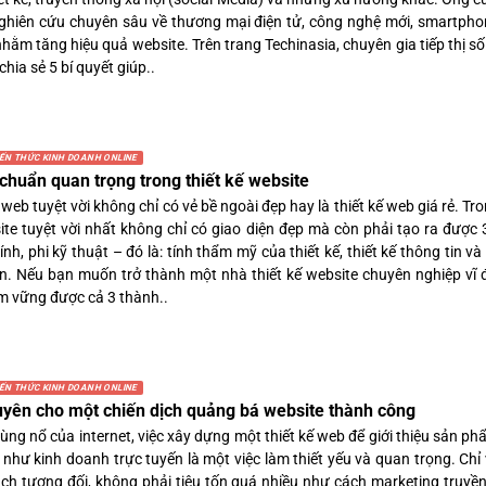
hiên cứu chuyên sâu về thương mại điện tử, công nghệ mới, smartpho
hằm tăng hiệu quả website. Trên trang Techinasia, chuyên gia tiếp thị s
chia sẻ 5 bí quyết giúp..
IẾN THỨC KINH DOANH ONLINE
 chuẩn quan trọng trong thiết kế website
 web tuyệt vời không chỉ có vẻ bề ngoài đẹp hay là thiết kế web giá rẻ. Tro
ite tuyệt vời nhất không chỉ có giao diện đẹp mà còn phải tạo ra được
nh, phi kỹ thuật – đó là: tính thẩm mỹ của thiết kế, thiết kế thông tin và 
ện. Nếu bạn muốn trở thành một nhà thiết kế website chuyên nghiệp vĩ 
m vững được cả 3 thành..
IẾN THỨC KINH DOANH ONLINE
uyên cho một chiến dịch quảng bá website thành công
ùng nổ của internet, việc xây dựng một thiết kế web để giới thiệu sản ph
 như kinh doanh trực tuyến là một việc làm thiết yếu và quan trọng. Chỉ
ch tương đối, không phải tiêu tốn quá nhiều như cách marketing truyền