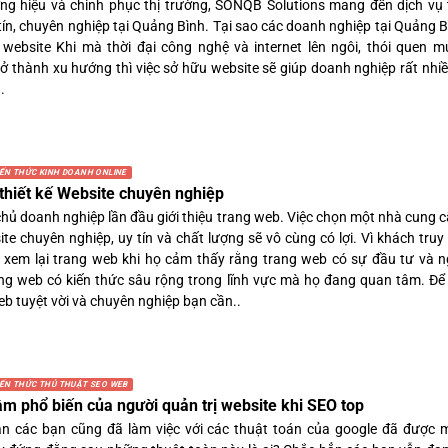
ng hiệu và chinh phục thị trường, SONQB Solutions mang đến dịch vụ t
tín, chuyên nghiệp tại Quảng Bình. Tại sao các doanh nghiệp tại Quảng 
ế website Khi mà thời đại công nghệ và internet lên ngôi, thói quen 
trở thành xu hướng thì việc sở hữu website sẽ giúp doanh nghiệp rất nhi
.
IẾN THỨC KINH DOANH ONLINE
thiết kế Website chuyên nghiệp
chủ doanh nghiệp lần đầu giới thiệu trang web. Việc chọn một nhà cung c
te chuyên nghiệp, uy tín và chất lượng sẽ vô cùng có lợi. Vì khách truy
à xem lại trang web khi họ cảm thấy rằng trang web có sự đầu tư và n
ng web có kiến thức sâu rộng trong lĩnh vực mà họ đang quan tâm. Để
eb tuyệt vời và chuyên nghiệp bạn cần..
IẾN THỨC THỦ THUẬT SEO WEB
lầm phổ biến của người quản trị website khi SEO top
n các bạn cũng đã làm việc với các thuật toán của google đã được m