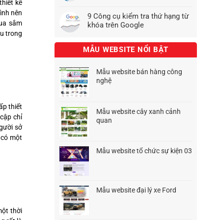
hiết kế
Bình nên
9 Công cụ kiểm tra thứ hạng từ
mua sắm
khóa trên Google
ều trong
MẪU WEBSITE NỔI BẬT
Mẫu website bán hàng công
nghệ
Giá
Giá
gốc
hiện
là:
tại
ấp thiết
Mẫu website cây xanh cảnh
1.500.000₫.
là:
 cập chỉ
quan
1.200.000₫.
gười sở
Giá
Giá
gốc
hiện
 có một
là:
tại
Mẫu website tổ chức sự kiện 03
1.500.000₫.
là:
Giá
Giá
1.200.000₫.
gốc
hiện
là:
tại
1.500.000₫.
là:
Mẫu website đại lý xe Ford
1.200.000₫.
Giá
Giá
gốc
hiện
ột thời
là:
tại