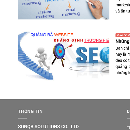
marketi
và ấn tư
CHIA SẺ K
Những 
Bạn chỉ
hay là 
đều có 
quảng b
những k
THÔNG TIN
D
SONQB SOLUTIONS CO., LTD
T