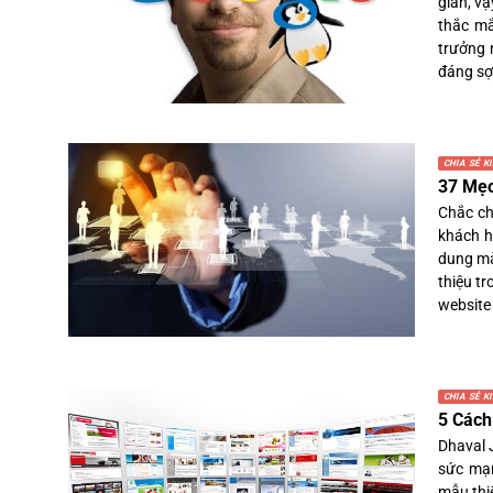
gian, v
thắc mắ
trưởng 
đáng sợ
CHIA SẺ K
37 Mẹo
Chắc ch
khách h
dung mà
thiệu t
website 
CHIA SẺ K
5 Cách
Dhaval 
sức mạn
mẫu thi