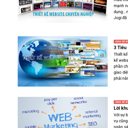
mạnh ng
dụng… n
Jogi đã 
CHIA SẺ K
3 Tiêu
Thiết kế
kế webs
phần chí
giao di
phải nắ
CHIA SẺ K
Lời kh
Với sự b
vụ cũng
ngân sá