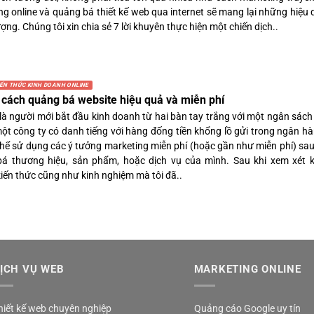
ng online và quảng bá thiết kế web qua internet sẽ mang lại những hiệu
ợng. Chúng tôi xin chia sẻ 7 lời khuyên thực hiện một chiến dịch..
IẾN THỨC KINH DOANH ONLINE
cách quảng bá website hiệu quả và miễn phí
 là người mới bắt đầu kinh doanh từ hai bàn tay trắng với một ngân sách
một công ty có danh tiếng với hàng đống tiền khổng lồ gửi trong ngân h
thể sử dụng các ý tưởng marketing miễn phí (hoặc gần như miễn phí) sa
á thương hiệu, sản phẩm, hoặc dịch vụ của mình. Sau khi xem xét k
iến thức cũng như kinh nghiệm mà tôi đã..
ỊCH VỤ WEB
MARKETING ONLINE
hiết kế web chuyên nghiệp
Quảng cáo Google uy tín