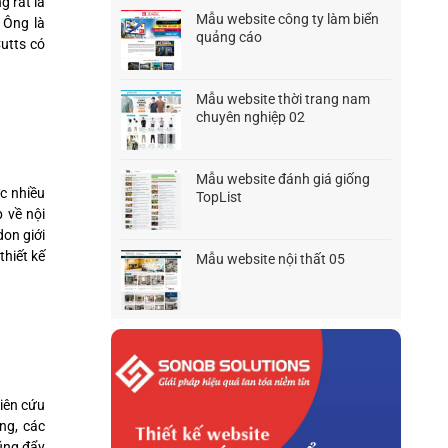
g rất là
1.500.000₫.
là:
Mẫu website công ty làm biển
 Ông là
1.200.000₫.
quảng cáo
utts có
Giá
Giá
gốc
hiện
là:
tại
Mẫu website thời trang nam
1.500.000₫.
là:
chuyên nghiệp 02
1.200.000₫.
Giá
Giá
gốc
hiện
là:
tại
Mẫu website đánh giá giống
1.500.000₫.
là:
c nhiều
TopList
1.200.000₫.
Giá
Giá
 về nội
gốc
hiện
don giới
là:
tại
thiết kế
Mẫu website nội thất 05
1.500.000₫.
là:
Giá
Giá
900.000₫.
gốc
hiện
là:
tại
1.500.000₫.
là:
1.200.000₫.
hiên cứu
ng, các
cũng đẩy