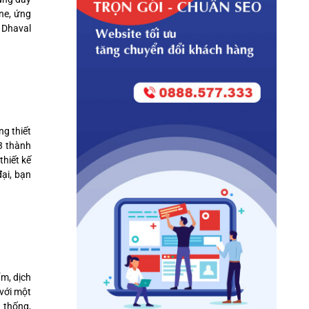
ne, ứng
ố Dhaval
ng thiết
 3 thành
thiết kế
đại, bạn
ẩm, dịch
 với một
 thống,