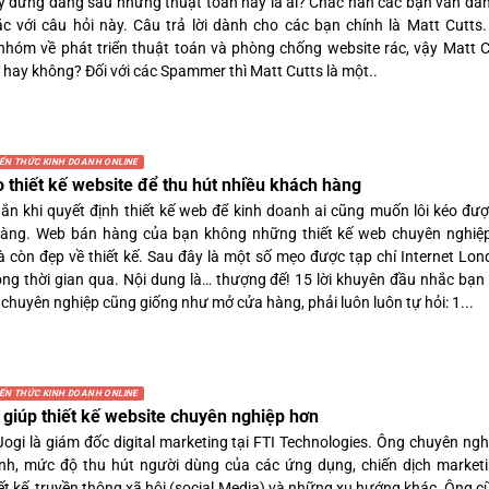
ậy đứng đằng sau những thuật toàn này là ai? Chắc hẳn các bạn vẫn đan
c với câu hỏi này. Câu trả lời dành cho các bạn chính là Matt Cutts.
nhóm về phát triển thuật toán và phòng chống website rác, vậy Matt C
 hay không? Đối với các Spammer thì Matt Cutts là một..
IẾN THỨC KINH DOANH ONLINE
 thiết kế website để thu hút nhiều khách hàng
ắn khi quyết định thiết kế web để kinh doanh ai cũng muốn lôi kéo đượ
àng. Web bán hàng của bạn không những thiết kế web chuyên nghiệp
 còn đẹp về thiết kế. Sau đây là một số mẹo được tạp chí Internet Lon
rong thời gian qua. Nội dung là… thượng đế! 15 lời khuyên đầu nhắc bạn 
chuyên nghiệp cũng giống như mở cửa hàng, phải luôn luôn tự hỏi: 1...
IẾN THỨC KINH DOANH ONLINE
 giúp thiết kế website chuyên nghiệp hơn
Jogi là giám đốc digital marketing tại FTI Technologies. Ông chuyên ng
h, mức độ thu hút người dùng của các ứng dụng, chiến dịch marketi
ết kế, truyền thông xã hội (social Media) và những xu hướng khác. Ông 