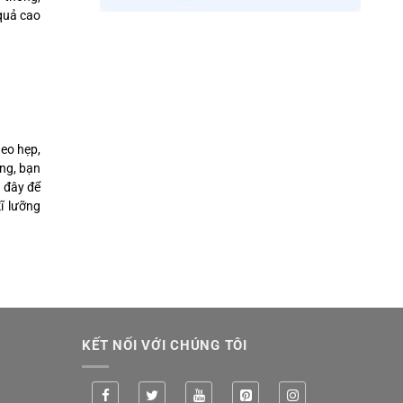
 quả cao
 eo hẹp,
àng, bạn
u đây để
ĩ lưỡng
KẾT NỐI VỚI CHÚNG TÔI