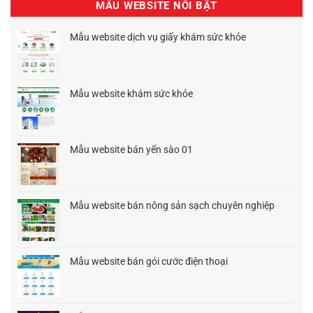
MẪU WEBSITE NỔI BẬT
Mẫu website dịch vụ giấy khám sức khỏe
Giá
Giá
gốc
hiện
là:
tại
1.500.000₫.
là:
Mẫu website khám sức khỏe
1.200.000₫.
Giá
Giá
gốc
hiện
là:
tại
1.500.000₫.
là:
Mẫu website bán yến sào 01
1.200.000₫.
Giá
Giá
gốc
hiện
là:
tại
1.500.000₫.
là:
Mẫu website bán nông sản sạch chuyên nghiệp
1.200.000₫.
Giá
Giá
gốc
hiện
là:
tại
1.500.000₫.
là:
Mẫu website bán gói cước điện thoại
1.200.000₫.
Giá
Giá
gốc
hiện
là:
tại
1.500.000₫.
là: