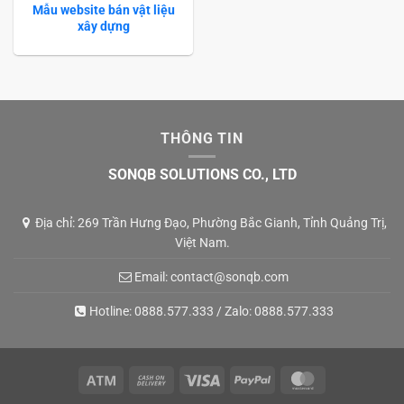
Mẫu website bán vật liệu
xây dựng
THÔNG TIN
SONQB SOLUTIONS CO., LTD
Địa chỉ: 269 Trần Hưng Đạo, Phường Bắc Gianh, Tỉnh Quảng Trị,
Việt Nam.
Email:
contact@sonqb.com
Hotline:
0888.577.333
/ Zalo:
0888.577.333
Atm
Cash
Visa
PayPal
MasterCard
On