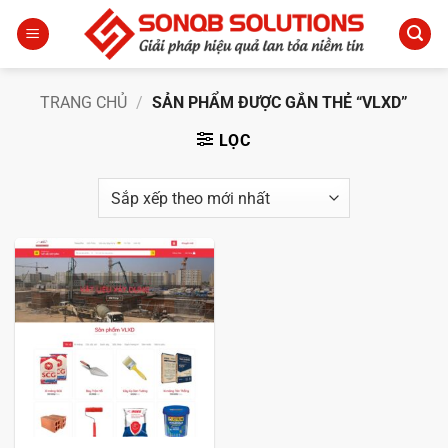
Bỏ
qua
nội
dung
TRANG CHỦ
/
SẢN PHẨM ĐƯỢC GẮN THẺ “VLXD”
LỌC