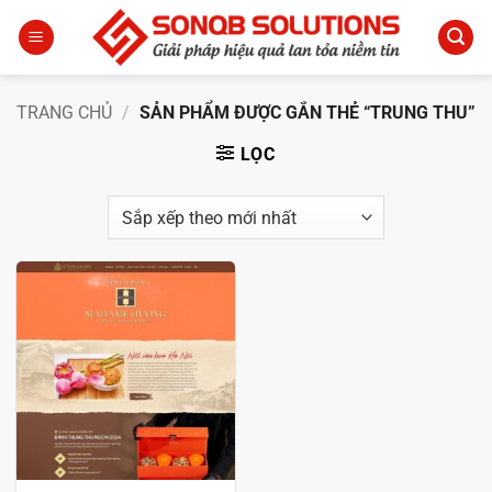
Bỏ
qua
nội
dung
TRANG CHỦ
/
SẢN PHẨM ĐƯỢC GẮN THẺ “TRUNG THU”
LỌC