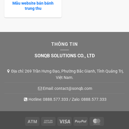
Mẫu website bán bánh
trung thu
THÔNG TIN
SONQB SOLUTIONS CO., LTD
Địa chỉ: 269 Trần Hưng Đạo, Phường Bắc Gianh, Tỉnh Quảng Trị,
Việt Nam.
Email:
contact@sonqb.com
Hotline:
0888.577.333
/ Zalo:
0888.577.333
Atm
Cash
Visa
PayPal
MasterCard
On