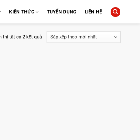
KIẾN THỨC
TUYỂN DỤNG
LIÊN HỆ
Đã
 thị tất cả 2 kết quả
sắp
xếp
theo
mới
nhất