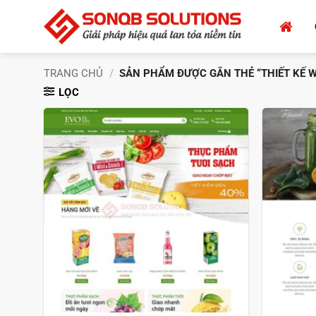
Bỏ
qua
nội
dung
TRANG CHỦ
/
SẢN PHẨM ĐƯỢC GẮN THẺ “THIẾT KẾ W
LỌC