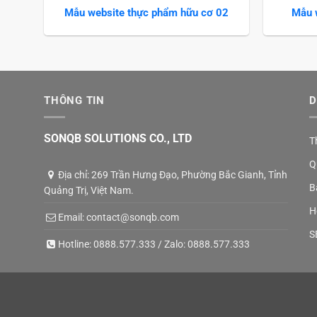
Mẫu website thực phẩm hữu cơ 02
Mẫu 
THÔNG TIN
D
SONQB SOLUTIONS CO., LTD
T
Q
Địa chỉ: 269 Trần Hưng Đạo, Phường Bắc Gianh, Tỉnh
B
Quảng Trị, Việt Nam.
H
Email:
contact@sonqb.com
S
Hotline:
0888.577.333
/ Zalo:
0888.577.333