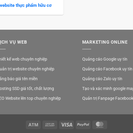
website thực phẩm hữu cơ
ỊCH VỤ WEB
MARKETING ONLINE
hiết kế web chuyên nghiệp
Quảng cáo Google uy tín
uản trị website chuyên nghiệp
Quảng cáo Facebook uy tín
ảng báo giá tên miền
Quảng cáo Zalo uy tín
osting SSD giá tốt, chất lượng
Tạo và xác minh google ma
EO Website lên top chuyên nghiệp
Quản trị Fanpage Faceboo
Atm
Cash
Visa
PayPal
MasterCard
On