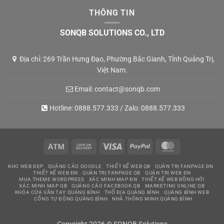
THÔNG TIN
SONQB SOLUTIONS CO., LTD
Địa chỉ: 269 Trần Hưng Đạo, Phường Bắc Gianh, Tỉnh Quảng Trị,
Việt Nam.
Email:
contact@sonqb.com
Hotline:
0888.577.333
/ Zalo:
0888.577.333
Atm
Cash
Visa
PayPal
MasterCard
On
KHO WEB ĐẸP
QUẢNG CÁO GOOGLE
THIẾT KẾ WEB QB
QUẢN TRỊ FANPAGE ĐN
Delivery
THIẾT KẾ WEB ĐN
QUẢN TRỊ FANPAGE QB
QUẢN TRỊ WEB ĐN
MUA THEME WORDPRESS
XÁC MINH MAP ĐN
THIẾT KẾ WEB ĐỒNG HỚI
XÁC MINH MAP QB
QUẢNG CÁO FACEBOOK QB
MARKETING ONLINE QB
KHÓA CỬA VÂN TAY QUẢNG BÌNH
THỔ ĐỊA QUẢNG BÌNH
QUẢNG BÌNH WEB
CỔNG TỰ ĐỘNG QUẢNG BÌNH
NHÀ THÔNG MINH QUẢNG BÌNH