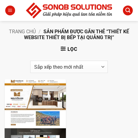
Bỏ
qua
nội
dung
TRANG CHỦ
/
SẢN PHẨM ĐƯỢC GẮN THẺ “THIẾT KẾ
WEBSITE THIẾT BỊ BẾP TẠI QUẢNG TRỊ”
LỌC