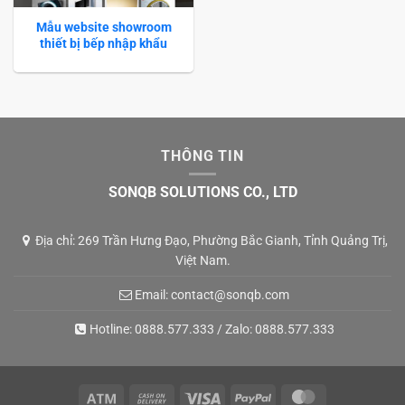
Mẫu website showroom
thiết bị bếp nhập khẩu
THÔNG TIN
SONQB SOLUTIONS CO., LTD
Địa chỉ: 269 Trần Hưng Đạo, Phường Bắc Gianh, Tỉnh Quảng Trị,
Việt Nam.
Email:
contact@sonqb.com
Hotline:
0888.577.333
/ Zalo:
0888.577.333
Atm
Cash
Visa
PayPal
MasterCard