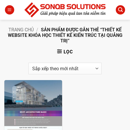
Bỏ
qua
nội
dung
TRANG CHỦ
/
SẢN PHẨM ĐƯỢC GẮN THẺ “THIẾT KẾ
WEBSITE KHÓA HỌC THIẾT KẾ KIẾN TRÚC TẠI QUẢNG
TRỊ”
LỌC