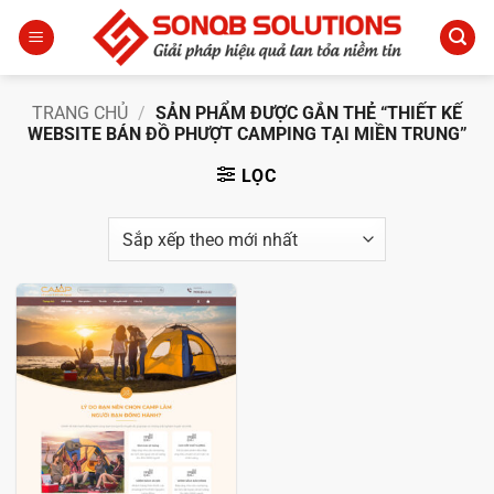
Bỏ
qua
nội
dung
TRANG CHỦ
/
SẢN PHẨM ĐƯỢC GẮN THẺ “THIẾT KẾ
WEBSITE BÁN ĐỒ PHƯỢT CAMPING TẠI MIỀN TRUNG”
LỌC