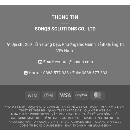
THÔNG TIN
SONQB SOLUTIONS CO., LTD
Địa chỉ: 269 Trần Hưng Đạo, Phường Bắc Gianh, Tỉnh Quảng Trị,
Việt Nam.
Email:
contact@sonqb.com
Hotline:
0888.577.333
/ Zalo:
0888.577.333
Atm
Cash
Visa
PayPal
MasterCard
On
KHO WEB ĐẸP
QUẢNG CÁO GOOGLE
THIẾT KẾ WEB QB
QUẢN TRỊ FANPAGE ĐN
Delivery
THIẾT KẾ WEB ĐN
QUẢN TRỊ FANPAGE QB
QUẢN TRỊ WEB ĐN
MUA THEME WORDPRESS
XÁC MINH MAP ĐN
THIẾT KẾ WEB ĐỒNG HỚI
XÁC MINH MAP QB
QUẢNG CÁO FACEBOOK QB
MARKETING ONLINE QB
KHÓA CỬA VÂN TAY QUẢNG BÌNH
THỔ ĐỊA QUẢNG BÌNH
QUẢNG BÌNH WEB
CỔNG TỰ ĐỘNG QUẢNG BÌNH
NHÀ THÔNG MINH QUẢNG BÌNH