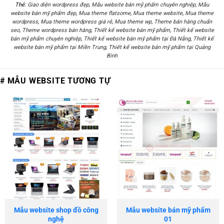
Thẻ:
Giao diện wordpress đẹp
,
Mẫu website bán mỹ phẩm chuyên nghiệp
,
Mẫu
website bán mỹ phẩm đẹp
,
Mua theme flatsome
,
Mua theme website
,
Mua theme
wordpress
,
Mua theme wordpress giá rẻ
,
Mua theme wp
,
Theme bán hàng chuẩn
seo
,
Theme wordpress bán hàng
,
Thiết kế website bán mỹ phẩm
,
Thiết kế website
bán mỹ phẩm chuyên nghiệp
,
Thiết kế website bán mỹ phẩm tại Đà Nẵng
,
Thiết kế
website bán mỹ phẩm tại Miền Trung
,
Thiết kế website bán mỹ phẩm tại Quảng
Bình
# MẪU WEBSITE TƯƠNG TỰ
Mẫu website shop đồ công
Mẫu website bán mỹ phẩm
nghệ
01