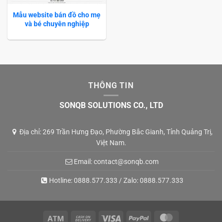
Mẫu website bán đồ cho mẹ
và bé chuyên nghiệp
THÔNG TIN
SONQB SOLUTIONS CO., LTD
Địa chỉ: 269 Trần Hưng Đạo, Phường Bắc Gianh, Tỉnh Quảng Trị,
Việt Nam.
Email:
contact@sonqb.com
Hotline:
0888.577.333
/ Zalo:
0888.577.333
Atm
Cash
Visa
PayPal
MasterCard