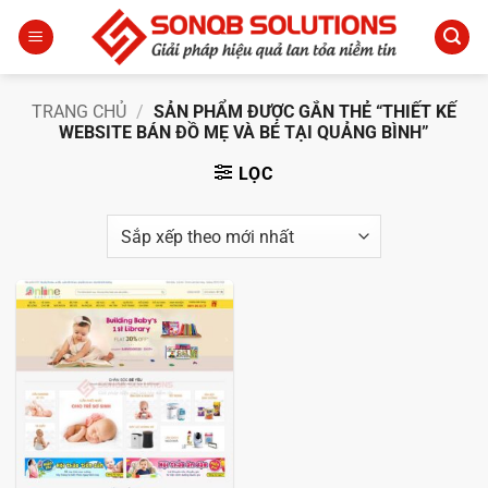
Bỏ
qua
nội
dung
TRANG CHỦ
/
SẢN PHẨM ĐƯỢC GẮN THẺ “THIẾT KẾ
WEBSITE BÁN ĐỒ MẸ VÀ BÉ TẠI QUẢNG BÌNH”
LỌC