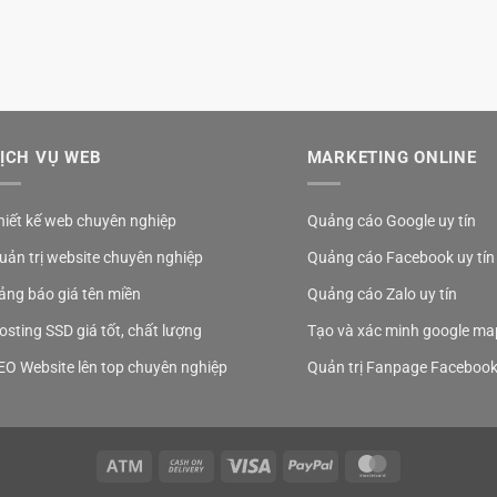
ỊCH VỤ WEB
MARKETING ONLINE
hiết kế web chuyên nghiệp
Quảng cáo Google uy tín
uản trị website chuyên nghiệp
Quảng cáo Facebook uy tín
ảng báo giá tên miền
Quảng cáo Zalo uy tín
osting SSD giá tốt, chất lượng
Tạo và xác minh google ma
EO Website lên top chuyên nghiệp
Quản trị Fanpage Faceboo
Atm
Cash
Visa
PayPal
MasterCard
On