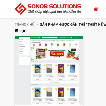
Bỏ
qua
nội
dung
TRANG CHỦ
/
SẢN PHẨM ĐƯỢC GẮN THẺ “THIẾT KẾ W
LỌC