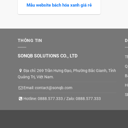
Mẫu website bách hóa xanh giá rẻ
THÔNG TIN
D
SONQB SOLUTIONS CO., LTD
T
Q
Địa chỉ: 269 Trần Hưng Đạo, Phường Bắc Gianh, Tỉnh
B
Quảng Trị, Việt Nam.
H
Email:
contact@sonqb.com
S
Hotline:
0888.577.333
/ Zalo:
0888.577.333