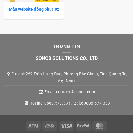
Mẫu website đồng phục 02
THÔNG TIN
SONQB SOLUTIONS CO., LTD
Địa chỉ: 269 Trần Hưng Đạo, Phường Bắc Gianh, Tỉnh Quảng Trị,
Việt Nam.
Email:
contact@sonqb.com
Hotline:
0888.577.333
/ Zalo:
0888.577.333
Atm
Cash
Visa
PayPal
MasterCard
On