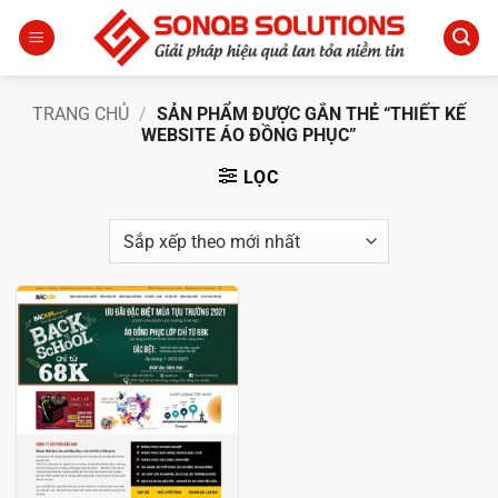
Bỏ
qua
nội
dung
TRANG CHỦ
/
SẢN PHẨM ĐƯỢC GẮN THẺ “THIẾT KẾ
WEBSITE ÁO ĐỒNG PHỤC”
LỌC