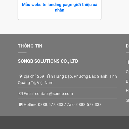
Mẫu website landing page giới thiệu cá
nhân
THÔNG TIN
D
SONQB SOLUTIONS CO., LTD
T
Q
Địa chỉ: 269 Trần Hưng Đạo, Phường Bắc Gianh, Tỉnh
B
Quảng Trị, Việt Nam.
H
Email:
contact@sonqb.com
S
Hotline:
0888.577.333
/ Zalo:
0888.577.333