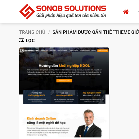
Bỏ
qua
nội
dung
TRANG CHỦ
/
SẢN PHẨM ĐƯỢC GẮN THẺ “THEME GIỚI
LỌC