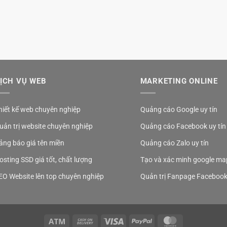
ỊCH VỤ WEB
MARKETING ONLINE
hiết kế web chuyên nghiệp
Quảng cáo Google uy tín
uản trị website chuyên nghiệp
Quảng cáo Facebook uy tín
ảng báo giá tên miền
Quảng cáo Zalo uy tín
osting SSD giá tốt, chất lượng
Tạo và xác minh google ma
EO Website lên top chuyên nghiệp
Quản trị Fanpage Faceboo
Atm
Cash
Visa
PayPal
MasterCard