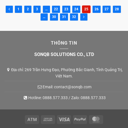
1
2
3
…
22
23
24
25
26
27
28
…
30
31
32
THÔNG TIN
SONQB SOLUTIONS CO., LTD
Địa chỉ: 269 Trần Hưng Đạo, Phường Bắc Gianh, Tỉnh Quảng Trị,
Việt Nam.
Email:
contact@sonqb.com
Hotline:
0888.577.333
/ Zalo:
0888.577.333
Atm
Cash
Visa
PayPal
MasterCard
On