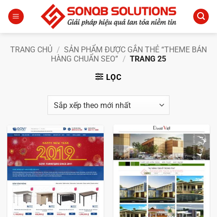
Bỏ
qua
nội
dung
TRANG CHỦ
/
SẢN PHẨM ĐƯỢC GẮN THẺ “THEME BÁN
HÀNG CHUẨN SEO”
/
TRANG 25
LỌC