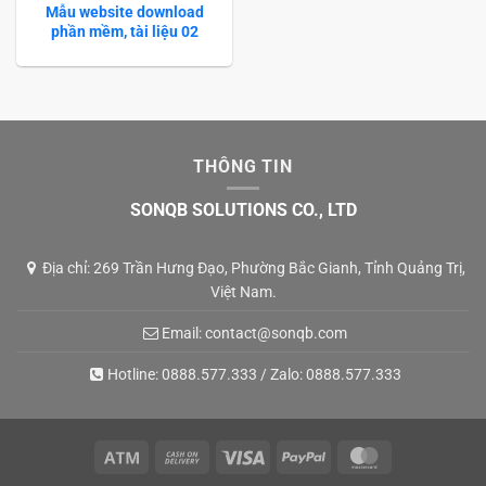
Mẫu website download
phần mềm, tài liệu 02
THÔNG TIN
SONQB SOLUTIONS CO., LTD
Địa chỉ: 269 Trần Hưng Đạo, Phường Bắc Gianh, Tỉnh Quảng Trị,
Việt Nam.
Email:
contact@sonqb.com
Hotline:
0888.577.333
/ Zalo:
0888.577.333
Atm
Cash
Visa
PayPal
MasterCard
On