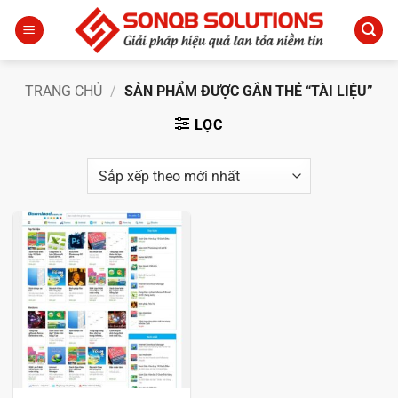
Bỏ
qua
nội
dung
TRANG CHỦ
/
SẢN PHẨM ĐƯỢC GẮN THẺ “TÀI LIỆU”
LỌC