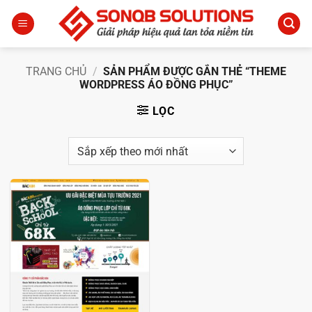
Bỏ
qua
nội
dung
TRANG CHỦ
/
SẢN PHẨM ĐƯỢC GẮN THẺ “THEME
WORDPRESS ÁO ĐỒNG PHỤC”
LỌC