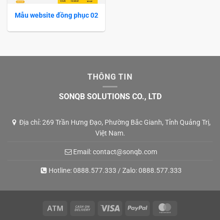
Mẫu website đồng phục 02
THÔNG TIN
SONQB SOLUTIONS CO., LTD
Địa chỉ: 269 Trần Hưng Đạo, Phường Bắc Gianh, Tỉnh Quảng Trị,
Việt Nam.
Email:
contact@sonqb.com
Hotline:
0888.577.333
/ Zalo:
0888.577.333
Atm
Cash
Visa
PayPal
MasterCard
On